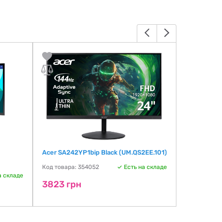
Acer SA242YP1bip Black (UM.QS2EE.101)
VIEWSONIC
Код товара: 354052
Есть на складе
Код товара:
а складе
3823 грн
3849 гр