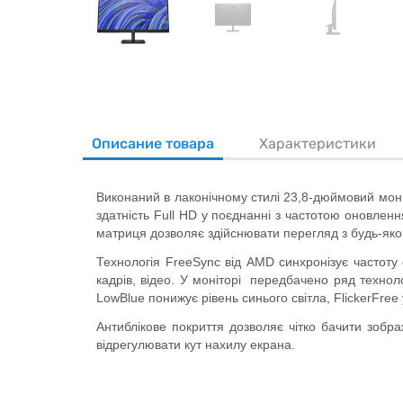
Описание товара
Характеристики
Виконаний в лаконічному стилі 23,8-дюймовий мон
здатність Full HD у поєднанні з частотою оновленн
матриця дозволяє здійснювати перегляд з будь-яког
Технологія FreeSync від AMD синхронізує частоту
кадрів, відео. У моніторі передбачено ряд техно
LowBlue понижує рівень синього світла, FlickerFree
Антиблікове покриття дозволяє чітко бачити зобр
відрегулювати кут нахилу екрана.