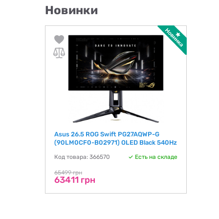
Новинки
Asus 26.5 ROG Swift PG27AQWP-G
(90LM0CF0-B02971) OLED Black 540Hz
Код товара: 366570
Есть на складе
65499 грн
63411 грн