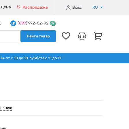
 цена
RU
Распродажа
Вход
5
(
097
) 972-82-92
Найти товар
т с 10 до 18. суббота с 11 до 17.
внению