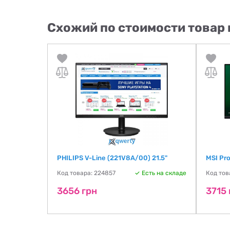
Схожий по стоимости товар 
E)
PHILIPS V-Line (221V8A/00) 21.5"
MSI Pr
ть на складе
Код товара: 224857
Есть на складе
Код тов
3656 грн
3715 