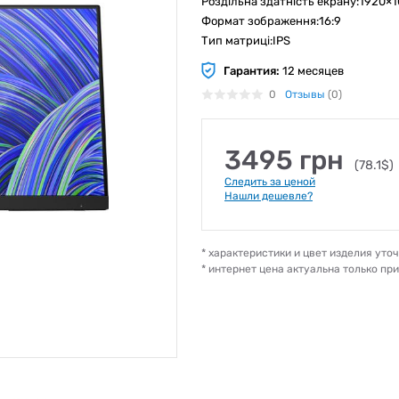
Роздільна здатність екрану:1920×
Формат зображення:16:9
Тип матриці:IPS
Гарантия:
12 месяцев
0
Отзывы
(0)
3495 грн
(78.1$)
Следить за ценой
Нашли дешевле?
* характеристики и цвет изделия ут
* интернет цена актуальна только пр