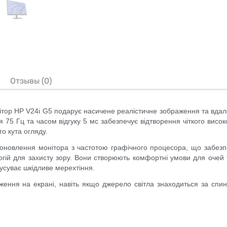
Отзывы (0)
ітор
HP V24i G5
подарує насичене реалістичне зображення та вдало
я 75 Гц та часом відгуку 5 мс забезпечує відтворення чіткого висо
о кута огляду.
 оновлення монітора з частотою графічного процесора, що забезпе
логій для захисту зору. Вони створюють комфортні умови для очей 
 усуває шкідливе мерехтіння.
аження на екрані, навіть якщо джерело світла знаходиться за сп