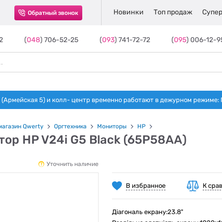
Новинки
Топ продаж
Супер
Обратный звонок
2
(
048
) 706-52-25
(
093
) 741-72-72
(
095
) 006-12-9
(Армейская 5) и колл- центр временно работают в дежурном режиме: Пн-п
магазин Qwerty
Оргтехника
Мониторы
HP
ор HP V24i G5 Black (65P58AA)
Уточнить наличие
В избранное
К сра
Діагональ екрану:23.8"