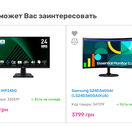
может Вас заинтересовать
o MP245G
Samsung S24D360GAI
(LS24D360GAIXUA)
ара: 335519
Есть на складе
Код товара: 347319
Есть н
грн
3799 грн