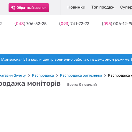
Новинки
Топ продаж
Супер
Обратный звонок
2
(
048
) 706-52-25
(
093
) 741-72-72
(
095
) 006-12-9
(Армейская 5) и колл- центр временно работают в дежурном режиме: Пн-п
магазин Qwerty
Распродажа
Распродажа оргтехники
Распродажа 
родажа моніторів
Всего: 0 позиций