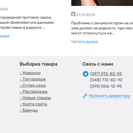
2024
27/11/2024
спроводной протокол связи,
ющий обмениваться данными
Проблемы с аккумулятором на с
тройствами в радиусе ...
уже далеко не редкость, при чем
могут столкнуться не...
далее
Читать далее
Выборка товара
Связь с нами
- Новинки
(097) 972-82-92
- Топ продаж
(048) 772-82-92
- Супер цена
(095) 006-12-95
- Распродажа
Написать директору
- Новые товары
- Карта сайта
- Бренды