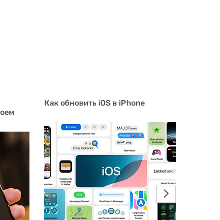
Как обновить iOS в iPhone
Чем мо
воем
отличаю