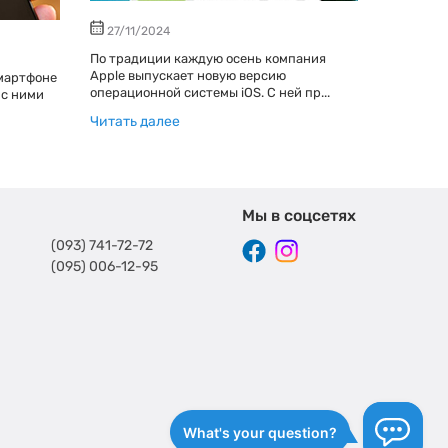
27/11/2024
25/10/
По традиции каждую осень компания
В сентяб
Apple выпускает новую версию
компания
мартфоне
операционной системы iOS. С ней пр...
обновленн
 с ними
Читать далее
Читать д
Мы в соцсетях
(093) 741-72-72
(095) 006-12-95