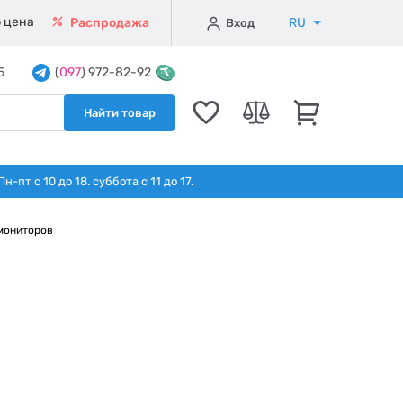
 цена
RU
Распродажа
Вход
5
(
097
) 972-82-92
Найти товар
т с 10 до 18. суббота с 11 до 17.
мониторов