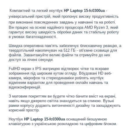
Компактний та легкий ноутбук
HP Laptop 15-fc0300ua
-
універсальний пристрій, який пропонує високу продуктивність
при виконанні повсякденних завдань у навчанні та на роботі.
Він працює на основі надійного процесора AMD Ryzen 3, який
гарантує високу швидкість обробки даних та стабільну роботу
в умовах багатозадачності.
Швидка оперативна пам’ять забезпечує блискавичну реакцію, а
твердотільний накопичувач на 512 ГБ - об’ємне сховище для
файлів. Завантажуйте великі файли та отримуйте до них
доступ за лічені секунди.
FullHD екран з IPS матрицею відтворює чітке та яскраве
зображення під широким кутом огляду. Вбудовані HD веб-
камера, мікрофон та стереодинаміки роблять ноутбук
відмінним варіантом для проведення онлайн навчань та
відеоконференцій.
З матовим покриттям ви будете чітко бачити вміст на екрані,
навіть якщо джерело світла знаходиться за спиною. Вузькі
рамки корпусу додають витонченості дизайну та заощаджують
корисний простір.
Ноутбук
HP Laptop 15-fc0300ua
оснащений безшумною
клавіатурою з українською розкладкою та цифровим блоком.