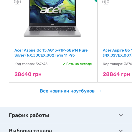
EU
Acer Aspire Go 15 AG15-71P-58WM Pure
Acer Aspire Go
Silver (NX.JDCEX.002) Win 11 Pro
(NX.JSVEX.007)
де
Код товара: 367675
Есть на складе
Код товара: 367
28640 грн
28864 грн
Все новинки ноутбуков
График работы
Выборка товара