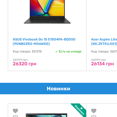
ASUS Vivobook Go 15 E1504FA-BQ050
Acer Aspire Li
(90NB0ZR2-M06WD0)
(NX.JXTEU.001) 
де
Код товара: 357215
Есть на складе
Код товара: 360
26999 грн
26999 грн
26320 грн
26134 грн
Новинки