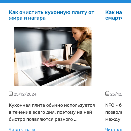
Как очистить кухонную плиту от
Как настр
жира и нагара
смартфо
25/12/2024
25/12/202
Кухонная плита обычно используется
NFC - бесп
в течение всего дня, поэтому на ней
позволяющ
быстро появляются разного ...
между устр
Читать далее
Читать дале