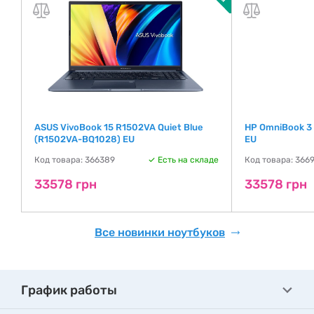
ASUS VivoBook 15 R1502VA Quiet Blue
HP OmniBook 3
(R1502VA-BQ1028) EU
EU
де
Код товара: 366389
Есть на складе
Код товара: 366
33578 грн
33578 грн
Все новинки ноутбуков
График работы