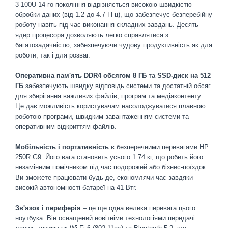
3 100U 14-го покоління відрізняється високою швидкістю
обробки даних (від 1.2 до 4.7 ГГц), що забезпечує безперебійну
роботу навіть під час виконання складних завдань. Десять
ядер процесора дозволяють легко справлятися з
багатозадачністю, забезпечуючи чудову продуктивність як для
роботи, так і для розваг.
Оперативна пам'ять DDR4 обсягом 8 ГБ
та
SSD-диск на 512
ГБ
забезпечують швидку відповідь системи та достатній обсяг
для зберігання важливих файлів, програм та медіаконтенту.
Це дає можливість користувачам насолоджуватися плавною
роботою програми, швидким завантаженням системи та
оперативним відкриттям файлів.
Мобільність і портативність
є безперечними перевагами HP
250R G9. Його вага становить усього 1.74 кг, що робить його
незамінним помічником під час подорожей або бізнес-поїздок.
Ви зможете працювати будь-де, економлячи час завдяки
високій автономності батареї на 41 Втг.
Зв'язок і периферія
– це ще одна велика перевага цього
ноутбука. Він оснащений новітніми технологіями передачі