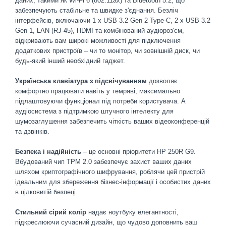
даних, такими як Wi-Fi 6 (802.11ax) та Bluetooth 5.2, що
забезпечують стабільне та швидке з'єднання. Безліч
інтерфейсів, включаючи 1 x USB 3.2 Gen 2 Type-C, 2 x USB 3.2
Gen 1, LAN (RJ-45), HDMI та комбінований аудіороз'єм,
відкривають вам широкі можливості для підключення
додаткових пристроїв – чи то монітор, чи зовнішній диск, чи
будь-який інший необхідний гаджет.
Українська клавіатура з підсвічуванням
дозволяє
комфортно працювати навіть у темряві, максимально
підлаштовуючи функціонал під потреби користувача. А
аудіосистема з підтримкою штучного інтелекту для
шумозаглушення забезпечить чіткість ваших відеоконференцій
та дзвінків.
Безпека і надійність
– це основні пріоритети HP 250R G9.
Вбудований чип TPM 2.0 забезпечує захист ваших даних
шляхом криптографічного шифрування, роблячи цей пристрій
ідеальним для збереження бізнес-інформації і особистих даних
в цілковитій безпеці.
Стильний сірий колір
надає ноутбуку елегантності,
підкреслюючи сучасний дизайн, що чудово доповнить ваш