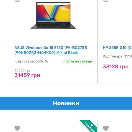
ASUS Vivobook Go 15 E1504FA-BQ2783
HP 255R G10 (
(90NB0ZR2-M04KC0) Mixed Black
де
Код товара: 351
Код товара: 360676
Есть на складе
33128 грн
32999 грн
31459 грн
Новинки