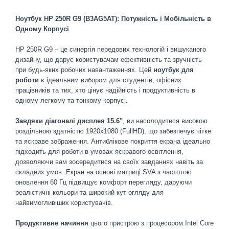
Ноутбук HP 250R G9 (B3AG5AT): Потужність і Мобільність в
Одному Корпусі
HP 250R G9 – це синергія передових технологій і вишуканого
дизайну, що дарує користувачам ефективність та зручність
при будь-яких робочих навантаженнях. Цей
ноутбук для
роботи
є ідеальним вибором для студентів, офісних
працівників та тих, хто цінує надійність і продуктивність в
одному легкому та тонкому корпусі.
Завдяки діагоналі дисплея 15.6"
, ви насолодитеся високою
роздільною здатністю 1920х1080 (FullHD), що забезпечує чітке
та яскраве зображення. Антиблікове покриття екрана ідеально
підходить для роботи в умовах яскравого освітлення,
дозволяючи вам зосередитися на своїх завданнях навіть за
складних умов. Екран на основі матриці SVA з частотою
оновлення 60 Гц підвищує комфорт перегляду, даруючи
реалістичні кольори та широкий кут огляду для
найвимогливіших користувачів.
Продуктивне начиння
цього пристрою з процесором Intel Core