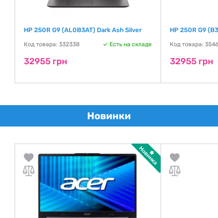
HP 250R G9 (AL0B3AT) Dark Ash Silver
HP 250R G9 (B
Код товара: 332338
Есть на складе
Код товара: 354
де
32955 грн
32955 грн
Новинки