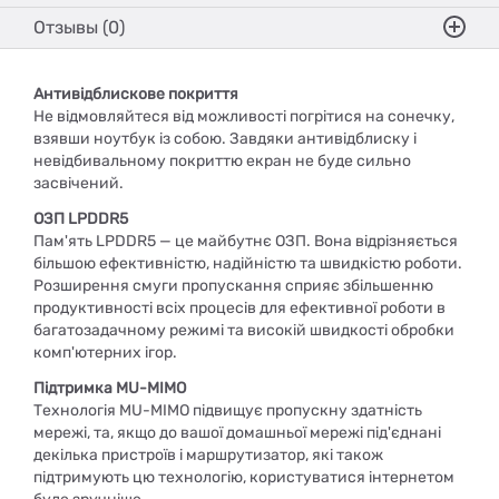
Отзывы (0)
Антивідблискове покриття
Не відмовляйтеся від можливості погрітися на сонечку,
взявши ноутбук із собою. Завдяки антивідблиску і
невідбивальному покриттю екран не буде сильно
засвічений.
ОЗП LPDDR5
Пам'ять LPDDR5 — це майбутнє ОЗП. Вона відрізняється
більшою ефективністю, надійністю та швидкістю роботи.
Розширення смуги пропускання сприяє збільшенню
продуктивності всіх процесів для ефективної роботи в
багатозадачному режимі та високій швидкості обробки
комп'ютерних ігор.
Підтримка MU-MIMO
Технологія MU-MIMO підвищує пропускну здатність
мережі, та, якщо до вашої домашньої мережі під'єднані
декілька пристроїв і маршрутизатор, які також
підтримують цю технологію, користуватися інтернетом