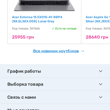
Acer Extensa 15 EXO15-41-R8P4
Acer Aspire Go
(NX.EL5EX.008) Lunar Gray
Silver (NX.JDCE
де
Код товара: 367666
Есть на складе
Код товара: 367
25955 грн
28640 грн
Все новинки ноутбуков
График работы
Выборка товара
Связь с нами