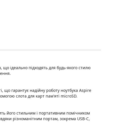
в, що ідеально підходять для будь-якого стилю
ження.
, що гарантує надійну роботу ноутбука Aspire
могою слота для карт пам'яті microSD.
обить його стильним і портативним помічником
завдяки різноманітним портам, зокрема USB-C,