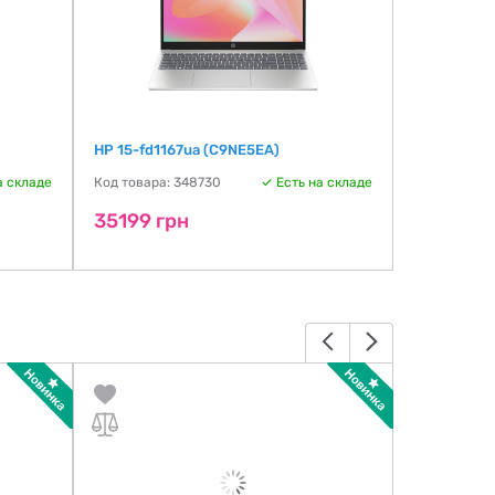
HP 15-fd1167ua (C9NE5EA)
ASUS Vivo
custom 24 
а складе
Код товара: 348730
Есть на складе
Код товара:
35199 грн
35511 г