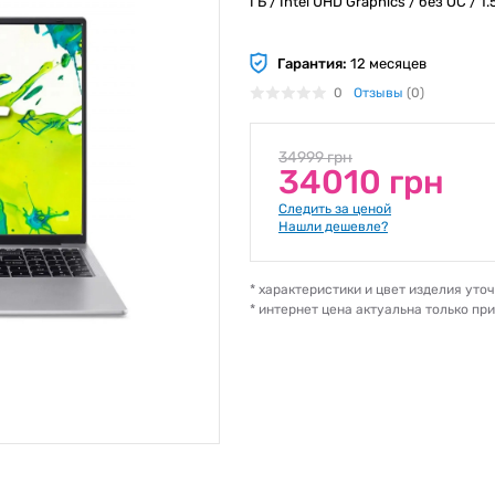
ГБ / Intel UHD Graphics / без ОС / 1.
Гарантия:
12 месяцев
0
Отзывы
(0)
34999 грн
34010 грн
Следить за ценой
Нашли дешевле?
* характеристики и цвет изделия ут
* интернет цена актуальна только пр