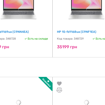
fd1169ua (C9NN4EA)
HP 15-fd1168ua (C9NF1EA)
ара: 348728
Есть на складе
Код товара: 348729
Есть н
9 грн
35199 грн