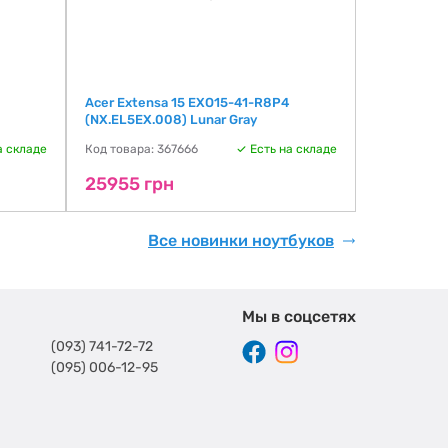
I
Acer Extensa 15 EXO15-41-R8P4
Asus Vivob
(NX.EL5EX.008) Lunar Gray
BQ4279] E
а складе
Код товара: 367666
Есть на складе
Код товара:
25955 грн
27745 г
Все новинки ноутбуков
Мы в соцсетях
(093) 741-72-72
(095) 006-12-95