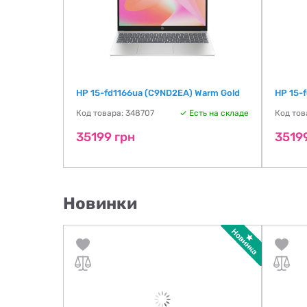
HP 15-fd1166ua (C9ND2EA) Warm Gold
HP 15-
ть на складе
Код товара: 348707
Есть на складе
Код тов
35199 грн
3519
Новинки