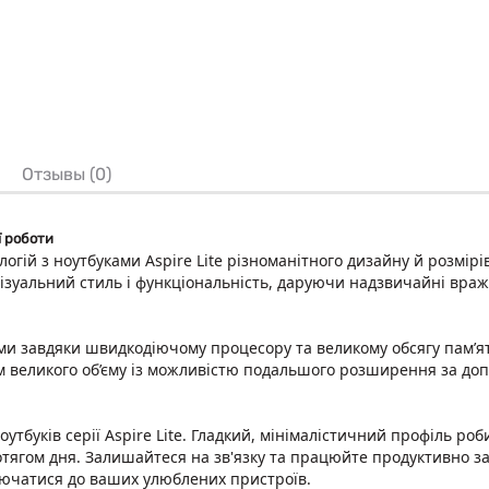
Отзывы (0)
ї роботи
огій з ноутбуками Aspire Lite різноманітного дизайну й розмірі
 візуальний стиль і функціональність, даруючи надзвичайні вра
и завдяки швидкодіючому процесору та великому обсягу пам’яті
 великого об’єму із можливістю подальшого розширення за допо
оутбуків серії Aspire Lite. Гладкий, мінімалістичний профіль р
протягом дня. Залишайтеся на зв'язку та працюйте продуктивно 
лючатися до ваших улюблених пристроїв.