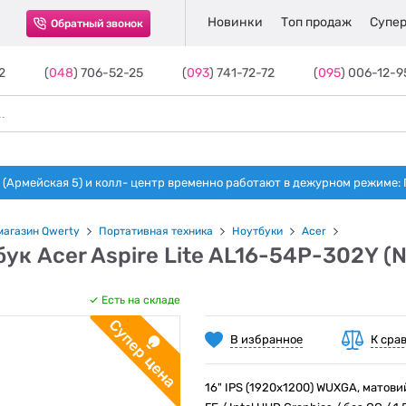
Новинки
Топ продаж
Супер
Обратный звонок
2
(
048
) 706-52-25
(
093
) 741-72-72
(
095
) 006-12-9
(Армейская 5) и колл- центр временно работают в дежурном режиме: Пн-п
магазин Qwerty
Портативная техника
Ноутбуки
Acer
ук Acer Aspire Lite AL16-54P-302Y (N
Есть на складе
В избранное
К сра
16" IPS (1920x1200) WUXGA, матовий /