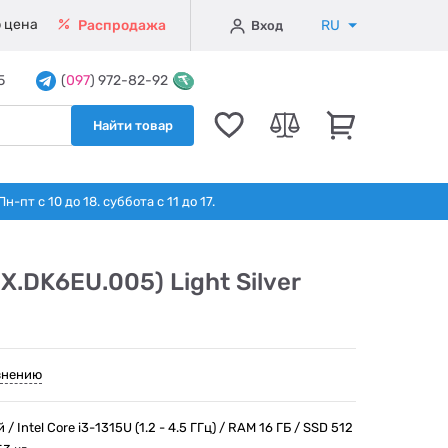
 цена
RU
Распродажа
Вход
5
(
097
) 972-82-92
Найти товар
т с 10 до 18. суббота с 11 до 17.
X.DK6EU.005) Light Silver
внению
 Intel Core i3-1315U (1.2 - 4.5 ГГц) / RAM 16 ГБ / SSD 512