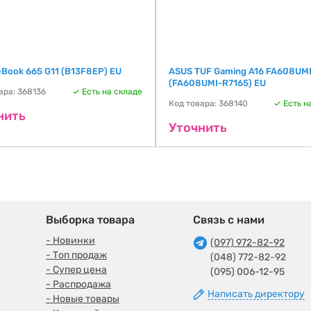
teBook 665 G11 (B13F8EP) EU
ASUS TUF Gaming A16 FA608UM
(FA608UMI-R7165) EU
ара: 368136
Есть на складе
Код товара: 368140
Есть н
нить
Уточнить
Выборка товара
Связь с нами
- Новинки
(097) 972-82-92
- Топ продаж
(048) 772-82-92
- Супер цена
(095) 006-12-95
- Распродажа
Написать директору
- Новые товары