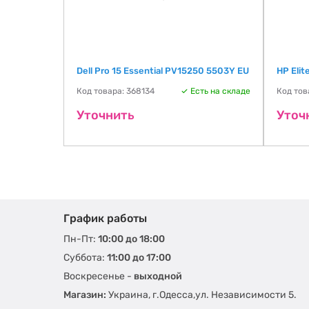
x
Dell Pro 15 Essential PV15250 5503Y EU
HP Eli
Код товара: 368134
Есть на складе
Код тов
ть на складе
Уточнить
Уточ
График работы
Пн-Пт:
10:00 до 18:00
Суббота:
11:00 до 17:00
Воскресенье -
выходной
Магазин:
Украина, г.Одесса,ул. Независимости 5.