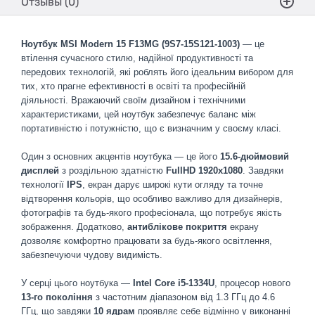
Отзывы (0)
Ноутбук MSI Modern 15 F13MG (9S7-15S121-1003)
— це
втілення сучасного стилю, надійної продуктивності та
передових технологій, які роблять його ідеальним вибором для
тих, хто прагне ефективності в освіті та професійній
діяльності. Вражаючий своїм дизайном і технічними
характеристиками, цей ноутбук забезпечує баланс між
портативністю і потужністю, що є визначним у своєму класі.
Один з основних акцентів ноутбука — це його
15.6-дюймовий
дисплей
з роздільною здатністю
FullHD 1920x1080
. Завдяки
технології
IPS
, екран дарує широкі кути огляду та точне
відтворення кольорів, що особливо важливо для дизайнерів,
фотографів та будь-якого професіонала, що потребує якість
зображення. Додатково,
антиблікове покриття
екрану
дозволяє комфортно працювати за будь-якого освітлення,
забезпечуючи чудову видимість.
У серці цього ноутбука —
Intel Core i5-1334U
, процесор нового
13-го покоління
з частотним діапазоном від 1.3 ГГц до 4.6
ГГц, що завдяки
10 ядрам
проявляє себе відмінно у виконанні