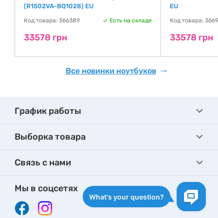
(R1502VA-BQ1028) EU
EU
де
Код товара: 366389
Есть на складе
Код товара: 366
33578 грн
33578 грн
Все новинки ноутбуков
График работы
Выборка товара
Связь с нами
Мы в соцсетях