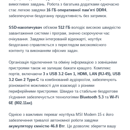
вимогливих завдань. Робота з багатьма додатками одночасно
стає легкою завдяки
16 ГБ оперативної пам'яті DDR4
,
забезпечуючи бездоганну продуктивність без затримок.
SSD-накопичувач
об'ємом
512 ГБ
володіє високою швидкістю
завантаження системи і програм, значно скорочуючи час
очікування. Завдяки інтегрованій відеокарті, ноутбук
бездоганно справляється з переглядом високоякісного
контенту та виконанням офісних задач.
Організація підключення та обміну інформацією з зовнішніми
пристроями також не залишає бажати кращого. Комплекс
портів, включаючи
3 x USB 3.2 Gen 1, HDMI, LAN (RJ-45), USB
3.2 Gen 2 Type-C
та комбінований аудіороз'єм, забезпечують
різноманітні можливості для взаємодії з різними
периферійними пристроями. Швидке та стабільне бездротове
з'єднання забезпечується технологіями
Bluetooth 5.3
та
Wi-Fi
6E (802.11ax)
.
Однією з важливих переваг ноутбука MSI Modern 15 є його
забезпечення тривалої автономної роботи завдяки
акумулятору ємністю 46.8 Втг
. Це дозволяє зберегти вашу