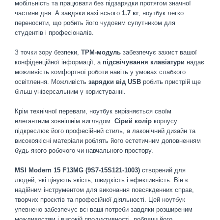
мобільність та працювати без підзарядки протягом значної
частини дня. А завдяки вазі всього
1.7 кг
, ноутбук легко
переносити, що робить його чудовим супутником для
студентів і професіоналів.
З точки зору безпеки,
TPM-модуль
забезпечує захист вашої
конфіденційної інформації, а
підсвічування клавіатури
надає
можливість комфортної роботи навіть у умовах слабкого
освітлення. Можливість
зарядки від USB
робить пристрій ще
більш універсальним у користуванні.
Крім технічної переваги, ноутбук вирізняється своїм
елегантним зовнішнім виглядом.
Сірий колір
корпусу
підкреслює його професійний стиль, а лаконічний дизайн та
високоякісні матеріали роблять його естетичним доповненням
будь-якого робочого чи навчального простору.
MSI Modern 15 F13MG (9S7-15S121-1003)
створений для
людей, які цінують якість, швидкість і ефективність. Він є
надійним інструментом для виконання повсякденних справ,
творчих проєктів та професійної діяльності. Цей ноутбук
упевнено забезпечує всі ваші потреби завдяки розширеним
можливостям і високій продуктивності, роблячи його