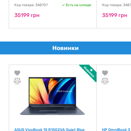
де
Код товара: 348707
Есть на складе
Код товара: 348
35199 грн
35199 грн
Новинки
ASUS VivoBook 15 R1502VA Quiet Blue
HP OmniBook 3