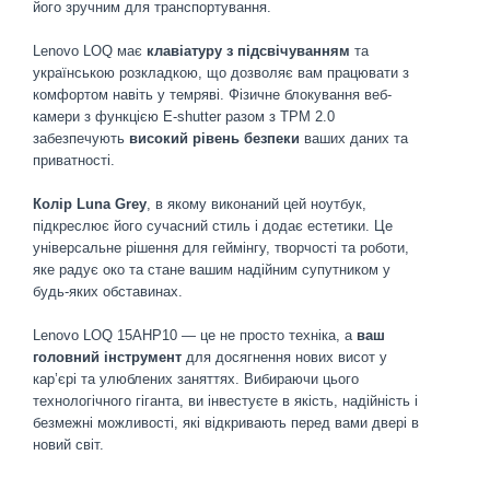
його зручним для транспортування.
Lenovo LOQ має
клавіатуру з підсвічуванням
та
українською розкладкою, що дозволяє вам працювати з
комфортом навіть у темряві. Фізичне блокування веб-
камери з функцією E-shutter разом з TPM 2.0
забезпечують
високий рівень безпеки
ваших даних та
приватності.
Колір Luna Grey
, в якому виконаний цей ноутбук,
підкреслює його сучасний стиль і додає естетики. Це
універсальне рішення для геймінгу, творчості та роботи,
яке радує око та стане вашим надійним супутником у
будь-яких обставинах.
Lenovo LOQ 15AHP10 — це не просто техніка, а
ваш
головний інструмент
для досягнення нових висот у
кар’єрі та улюблених заняттях. Вибираючи цього
технологічного гіганта, ви інвестуєте в якість, надійність і
безмежні можливості, які відкривають перед вами двері в
новий світ.