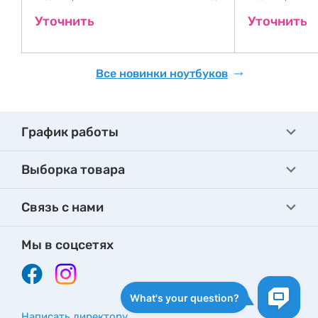
де
Уточнить
Уточнить
Все новинки ноутбуков
График работы
Выборка товара
Связь с нами
Мы в соцсетях
Написать директору