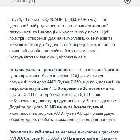
Отзывы (0)
Ноутбук Lenovo LOQ 15AHP10 (83JG00FGRA) — це
ідеальний вибір для тих, хто прагне
максимальної
потужності
та
інновацій
у компактному пакеті. Цей
пристрій, створений для найвимогливіших геймерів та
творців контенту, об'єднує в собі передові технології та
стильний дизайн, що робить його незамінним
інструментом у вашому цифровому світі.
Інтелектуальна продуктивність
— ключова особливість
цього пристрою. У серці Lenovo LOQ розмістився
потужний процесор
AMD Ryzen 7 250
, що побудований на
мікроархітектурі Zen 4. З
8 ядрами
та
16 потоками
на
частоті 3,3 ГГц, з турбо-частотою до 5,1 ГГц, він
забезпечує надвисоку продуктивність у багатозадачності.
Додайте до цього
16 МБ кешу
та
інтелектуальні
можливості за рахунок AMD Ryzen AI, що пришвидшує
обробку даних і робить найскладніші завдання легкими.
Захопливий геймплей
забезпечує дискретна відеокарта
NVIDIA GeForce RTX 5050 з
8 ГБ відеопам'яті
. Завдяки