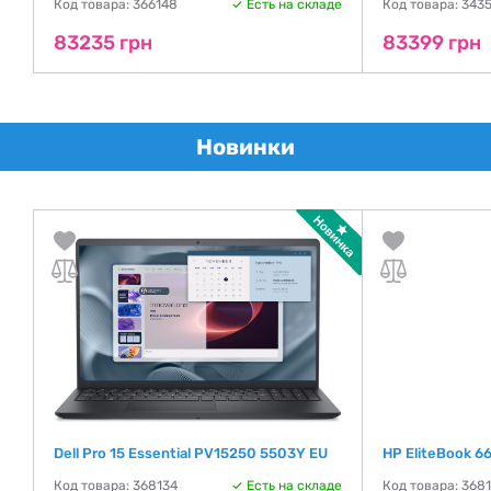
де
Код товара: 366148
Есть на складе
Код товара: 343
83235 грн
83399 грн
Новинки
Dell Pro 15 Essential PV15250 5503Y EU
HP EliteBook 6
Код товара: 368134
Есть на складе
Код товара: 368