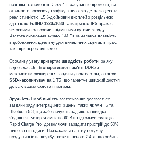
новітнім технологіям DLSS 4 і трасуванню променів, ви
отримаєте вражаючу графіку з високою деталізацією та
реалістичністю. 15,6-дюймовий дисплей з роздільною
здатністю
FullHD 1920х1080
та матрицею
IPS
вражає
яскравими кольорами і відмінними кутами огляду.
Частота оновлення екрану 144 Гц забезпечує плавність
відображення, ідеальну для динамічних сцен як в іграх,
так і при перегляді відео.
Особливу увагу привертає
швидкість роботи
, за яку
відповідає
16 ГБ оперативної пам'яті DDR5
з
можливістю розширення завдяки двом слотам, а також
SSD-накопичувач
на 1 ТБ, що гарантує швидкий доступ
до всіх ваших файлів і програм.
Зручність і мобільність
застосування досягається
завдяки ряду інтеграційних рішень, таких як Wi-Fi 6 та
Bluetooth 5.3, що забезпечують надійне та швидке
з'єднання. Батарея ємністю 60 Втг підтримує функцію
Rapid Charge Pro, дозволяючи зарядити пристрій до 50%
лише за півгодини. Незважаючи на таку потужну
продуктивність, ноутбук важить всього 2.4 кг, що робить