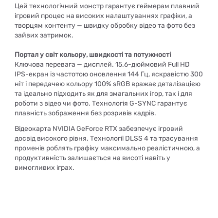
Цей технологічний монстр гарантує геймерам плавний
ігровий процес на високих налаштуваннях графіки, а
творцям контенту — швидку обробку відео та фото без
зайвих затримок.
Портал у світ кольору, швидкості та потужності
Ключова перевага — дисплей. 15.6-дюймовий Full HD
IPS-екран із частотою оновлення 144 Гц, яскравістю 300
ніт і передачею кольору 100% sRGB вражає деталізацією
та ідеально підходить як для змагальних ігор, так і для
роботи з відео чи фото. Технологія G-SYNC гарантує
плавність зображення без розривів кадрів.
Відеокарта NVIDIA GeForce RTX забезпечує ігровий
досвід високого рівня. Технології DLSS 4 та трасування
променів роблять графіку максимально реалістичною, а
продуктивність залишається на висоті навіть у
вимогливих іграх.