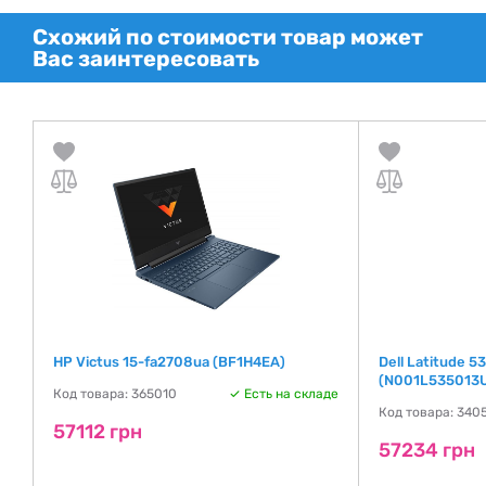
Схожий по стоимости товар может
Вас заинтересовать
HP Victus 15-fa2708ua (BF1H4EA)
Dell Latitude 5
(N001L535013
де
Код товара: 365010
Есть на складе
Код товара: 340
57112 грн
57234 грн