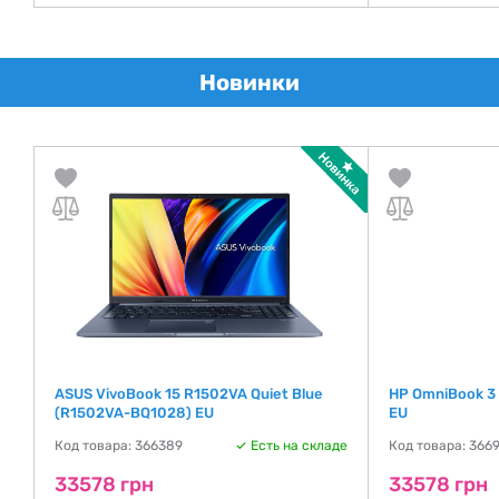
Новинки
ASUS VivoBook 15 R1502VA Quiet Blue
HP OmniBook 3
(R1502VA-BQ1028) EU
EU
де
Код товара: 366389
Есть на складе
Код товара: 366
33578 грн
33578 грн