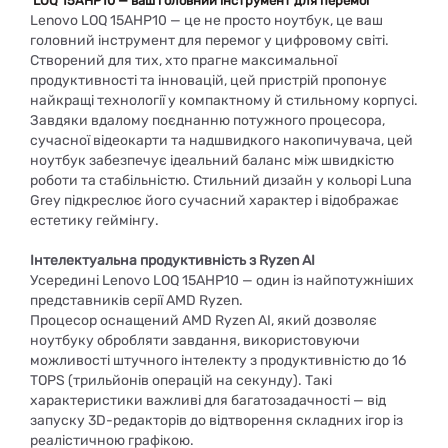
LOQ 15AHP10 — ваш головний інструмент для перемог
Lenovo LOQ 15AHP10 — це не просто ноутбук, це ваш
головний інструмент для перемог у цифровому світі.
Створений для тих, хто прагне максимальної
продуктивності та інновацій, цей пристрій пропонує
найкращі технології у компактному й стильному корпусі.
Завдяки вдалому поєднанню потужного процесора,
сучасної відеокарти та надшвидкого накопичувача, цей
ноутбук забезпечує ідеальний баланс між швидкістю
роботи та стабільністю. Стильний дизайн у кольорі Luna
Grey підкреслює його сучасний характер і відображає
естетику геймінгу.
Інтелектуальна продуктивність з Ryzen AI
Усередині Lenovo LOQ 15AHP10 — один із найпотужніших
представників серії AMD Ryzen.
Процесор оснащений AMD Ryzen AI, який дозволяє
ноутбуку обробляти завдання, використовуючи
можливості штучного інтелекту з продуктивністю до 16
TOPS (трильйонів операцій на секунду). Такі
характеристики важливі для багатозадачності — від
запуску 3D-редакторів до відтворення складних ігор із
реалістичною графікою.