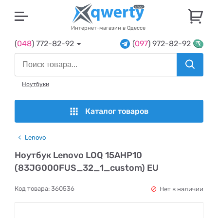
U
Интернет-магазин в Одессе
(
048
) 772-82-92
(
097
) 972-82-92
Ноутбуки
Каталог товаров
Lenovo
Ноутбук Lenovo LOQ 15AHP10
(83JG000FUS_32_1_custom) EU
Код товара:
360536
Нет в наличии