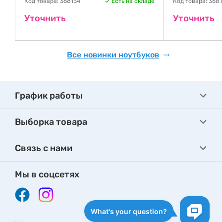
Код товара: 368134
Есть на складе
Код товара: 368
де
Уточнить
Уточнить
Все новинки ноутбуков
График работы
Выборка товара
Связь с нами
Мы в соцсетях