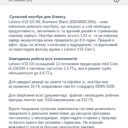
Сучасний ноутбук для бізнесу
Lenovo V15 G5 IRL Business Black (83GW00C2RA) – нове
покоління робочого ноутбуку, що поєднує в собі необхідну
продуктивність, автономність та зручний дизайн в стриманому
чорному корпусі. Ноутбук важить всього 1,61 кг, та на повному
заряді акумулятора може працювати до 8,9 годин. Працюй в
офісі, будь на зв'язку з колегами у відрядженні, та відпочивай
за переглядом фільму вдома з Lenovo V15 Gen 5.
Злагоджена робота всіх компонентів
Lenovo V15 G5 оснащений 12-потоковим процесором Intel Core
i5-13420H з тактовою частотою 1,5 ГГц, яка в режимі турбо
збільшуються до 4,6 ГГц.
Для швидкої реакції на запити та обробки їх, ноутбук має
встановлені 16 ГБ оперативної пам’яті стандарту DDR5-5200.
Для зберігання всієї документації, файлів і необхідних робочих
програм лептоп має SSD-накопичувач на 512 ГБ.
Вдале поєднання сучасних компонентів системи дозволяють
працювати в декількох вимогливих до ресурсів програмах,
листуватись у месенджерах, переглядати сторінки у браузері
та багато іншого без затримок і підвисань. Не втрачай
можливості досягти більших результатів завдяки