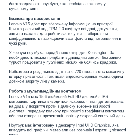
багатозадачності ноутбука, яка необхідна кожному у
сучасному світі.
Безпека при використанні
Lenovo V15 дбає про збережену інформацію на пристрої.
Криптографічний код ТРМ 2.0 шифрує всі дані, документи,
звіти та важливі для роботи застосунки — зберігаючи
конфіденційність і захищаючи ваші файли від потрапляння в
чужі руки.
У корпусі ноутбука передбачено отвір для Kensington. За
необхідності, можна придбати відповідний замок і без зайвих
турбот працювати у публічних місцях не боячись крадіжки.
Вебкамера з роздільною здатністю 720 пікселів має механічну
шторку приватності, тож після відеоконференції можна одним
дотиком закриту лінзу камери.
Робота з мультимедійним контентом
Lenovo V15 має 15,6-дюймовий Full HD дисплей з IPS
матрицею. Картинка виводиться яскрава, чітка і деталізована,
на додачу покриття проти відблиску збереже всі якості
дисплея і передачу кольору при роботі з графічним контентом
або при створенні презентації навіть у яскравий сонячний день.
Ноутбук має інтегровану відеокарту Intel UHD Graphics, яка
виводить всі графічні матеріали без розривів і втрати цілісності
кадру.