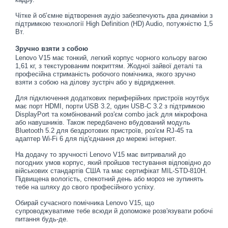
Чітке й об’ємне відтворення аудіо забезпечують два динаміки з
підтримкою технології High Definition (HD) Audio, потужністю 1,5
Вт.
Зручно взяти з собою
Lenovo V15 має тонкий, легкий корпус чорного кольору вагою
1,61 кг, з текстурованим покриттям. Жодної зайвої деталі та
професійна стриманість робочого помічника, якого зручно
взяти з собою на ділову зустріч або у відрядження.
Для підключення додаткових периферійних пристроїв ноутбук
має порт HDMI, порти USB 3.2, один USB-C 3.2 з підтримкою
DisplayPort та комбінований роз'єм combo jack для мікрофона
або навушників. Також передбачено вбудований модуль
Bluetooth 5.2 для бездротових пристроїв, роз'єм RJ-45 та
адаптер Wi-Fi 6 для під'єднання до мережі інтернет.
На додачу то зручності Lenovo V15 має витривалий до
погодних умов корпус, який пройшов тестування відповідно до
військових стандартів США та має сертифікат MIL-STD-810H.
Підвищена вологість, спекотний день або мороз не зупинять
тебе на шляху до свого професійного успіху.
Обирай сучасного помічника Lenovo V15, що
супроводжуватиме тебе всюди й допоможе розв'язувати робочі
питання будь-де.