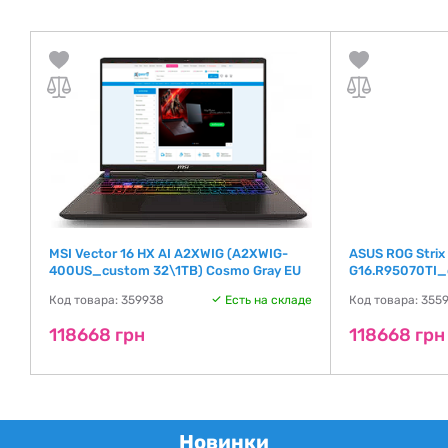
)
MSI Vector 16 HX AI A2XWIG (A2XWIG-
ASUS ROG Strix
400US_custom 32\1TB) Cosmo Gray EU
G16.R95070TI_
де
Код товара: 359938
Есть на складе
Код товара: 355
118668 грн
118668 грн
Новинки