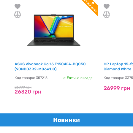
ASUS Vivobook Go 15 E1504FA-BQ050
HP Laptop 15-
(90NB0ZR2-M06WD0)
Diamond White
де
Код товара: 357215
Есть на складе
Код товара: 337
26999 грн
26999 грн
26320 грн
Новинки