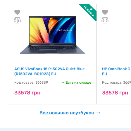
ASUS VivoBook 15 R1502VA Quiet Blue
HP OmniBook 3
(R1502VA-BQ1028) EU
EU
де
Код товара: 366389
Есть на складе
Код товара: 366
33578 грн
33578 грн
Все новинки ноутбуков