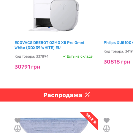
ECOVACS DEEBOT OZMO X5 Pro Omni
Philips XU5100
White (DDX39 WHITE) EU
де
Код товара: 3419
Код товара: 337894
Есть на складе
30818 грн
30791 грн
Распродажа