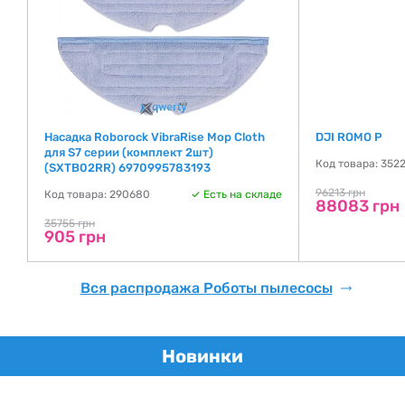
Насадка Roborock VibraRise Mop Cloth
DJI ROMO P
для S7 серии (комплект 2шт)
де
Код товара: 352
(SXTB02RR) 6970995783193
96213 грн
Код товара: 290680
Есть на складе
88083 грн
35755 грн
905 грн
Вся распродажа Роботы пылесосы
Новинки