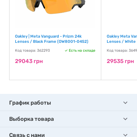
Oakley | Meta Vanguard - Prizm 24k
Oakley Meta Va
Lenses / Black Frame (OW8001-0452)
Lenses / Whit
де
Код товара: 362293
Есть на складе
Код товара: 364
29043 грн
29535 грн
График работы
Выборка товара
Связь с нами