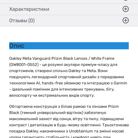
Характеристики
Отзывы (0)
Опис
Oakley Meta Vanguard Prizm Black Lenses / White Frame
(OW8001-0552) - це розумні окуляри преміум-класу для
спортсменів, створені спільно Oakley та Meta. Вони
поєднують легендарний спортивний дизайн з передовими
технологіями AI, hands-free зйомкою та інтеграцією з Garmin
- ідеальний помічник для інтенсивних тренувань, бігу,
велоспорту чи екстремальних видів спорту.
Обгортаюча конструкція з білою рамою та лінзами Prizm
Black (темний універсальний відтінок) забезпечує
максимальний захист від сонця, вітру та пилу, підвищуючи
контраст і деталізацію в будь-якому освітленні. Трьохточкова
посадка Oakley, наконечники з Unobtainium та змінні носові
упори гарантують стабільність і комфорт навіть при