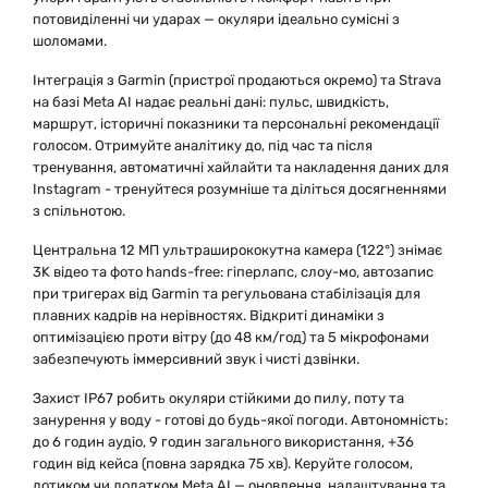
потовиділенні чи ударах — окуляри ідеально сумісні з
шоломами.
Інтеграція з Garmin (пристрої продаються окремо) та Strava
на базі Meta AI надає реальні дані: пульс, швидкість,
маршрут, історичні показники та персональні рекомендації
голосом. Отримуйте аналітику до, під час та після
тренування, автоматичні хайлайти та накладення даних для
Instagram - тренуйтеся розумніше та діліться досягненнями
з спільнотою.
Центральна 12 МП ультраширококутна камера (122°) знімає
3K відео та фото hands-free: гіперлапс, слоу-мо, автозапис
при тригерах від Garmin та регульована стабілізація для
плавних кадрів на нерівностях. Відкриті динаміки з
оптимізацією проти вітру (до 48 км/год) та 5 мікрофонами
забезпечують іммерсивний звук і чисті дзвінки.
Захист IP67 робить окуляри стійкими до пилу, поту та
занурення у воду - готові до будь-якої погоди. Автономність:
до 6 годин аудіо, 9 годин загального використання, +36
годин від кейса (повна зарядка 75 хв). Керуйте голосом,
дотиком чи додатком Meta AI — оновлення, налаштування та