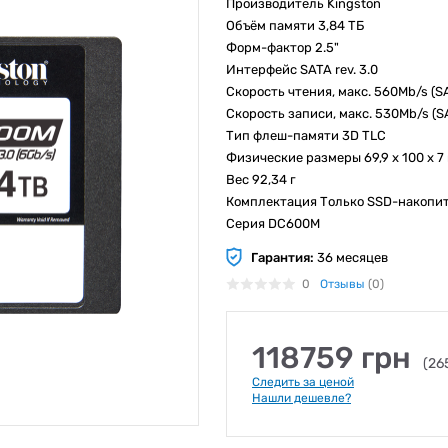
Производитель Kingston
Объём памяти 3,84 ТБ
Форм-фактор 2.5"
Интерфейс SATA rev. 3.0
Скорость чтения, макс. 560Mb/s (SA
Скорость записи, макс. 530Mb/s (S
Тип флеш-памяти 3D TLC
Физические размеры 69,9 x 100 x 7
Вес 92,34 г
Комплектация Только SSD-накопи
Серия DC600M
Гарантия:
36 месяцев
0
Отзывы
(0)
118759 грн
(26
Следить за ценой
Нашли дешевле?