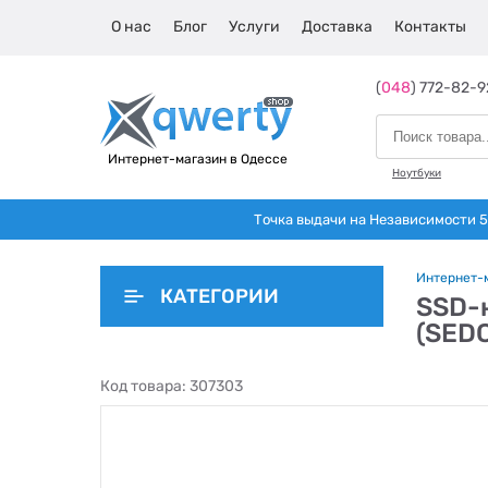
О нас
Блог
Услуги
Доставка
Контакты
(
048
) 772-82-9
Интернет-магазин в Одессе
Ноутбуки
Точка выдачи на Независимости 5 
Интернет-
КАТЕГОРИИ
SSD-н
(SED
Код товара:
307303