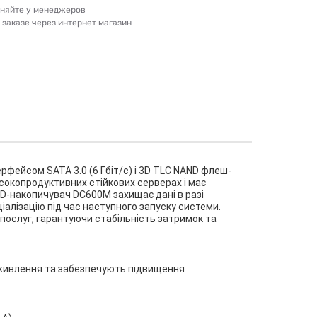
очняйте у менеджеров
и заказе через интернет магазин
рфейсом SATA 3.0 (6 Гбіт/с) і 3D TLC NAND флеш-
окопродуктивних стійкових серверах і має
D-накопичувач DC600M захищає дані в разі
алізацію під час наступного запуску системи.
послуг, гарантуючи стабільність затримок та
 живлення та забезпечують підвищення