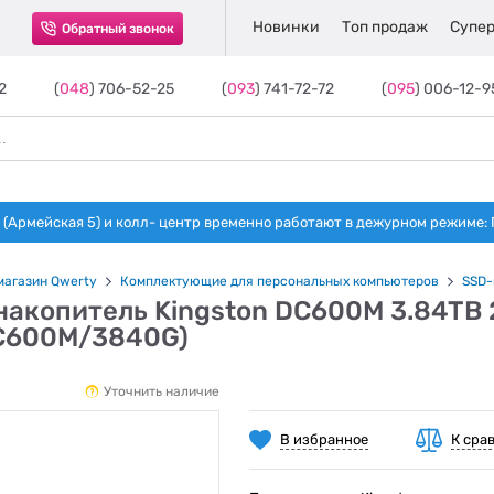
Новинки
Топ продаж
Супер
Обратный звонок
2
(
048
) 706-52-25
(
093
) 741-72-72
(
095
) 006-12-9
(Армейская 5) и колл- центр временно работают в дежурном режиме: Пн-п
магазин Qwerty
Комплектующие для персональных компьютеров
SSD-
акопитель Kingston DC600M 3.84TB 2
C600M/3840G)
Уточнить наличие
В избранное
К сра