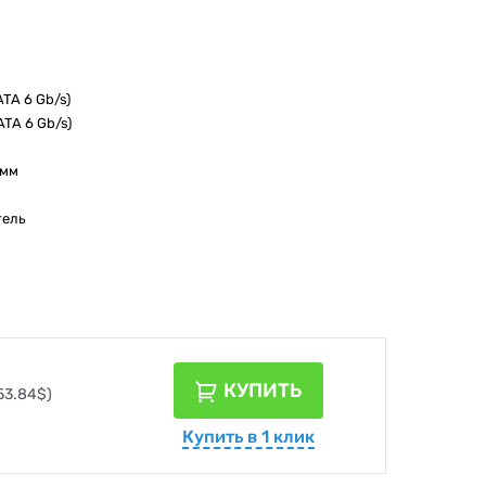
TA 6 Gb/s)
ATA 6 Gb/s)
 мм
тель
КУПИТЬ
53.84$)
Купить в 1 клик