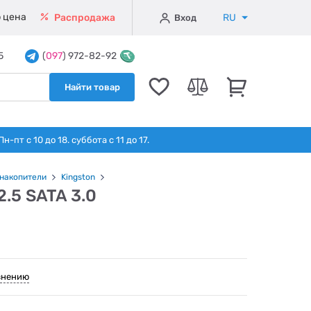
 цена
RU
Распродажа
Вход
5
(
097
) 972-82-92
Найти товар
т с 10 до 18. суббота с 11 до 17.
накопители
Kingston
.5 SATA 3.0
внению