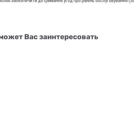
оляє забезпечити дотримання угод про рівень обслуговування (SL
может Вас заинтересовать