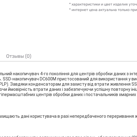
* характеристики и цвет изделия ут
* интернет цена актуальна только пр
Отзывы (0)
ьний накопичувач 4-го покоління для центрів обробки даних з інте
. SSD-накопичувач DC600M пристосований для використання у вис
PLP). Завдяки конденсаторам для захисту від втрати живлення SS
 ймовірність втрати даних і забезпечуючи успішну повторну ініці
гіпермасштабних центрів обробки даних і постачальників хмарних 
ахищають дані користувача в разі непередбаченого переривання