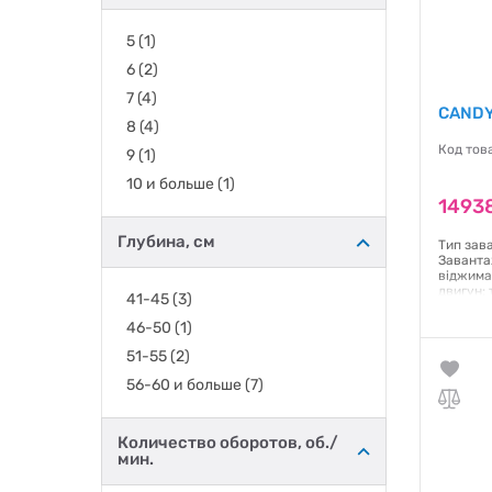
Ventolux
(+2)
5
(1)
Vestel
(+14)
6
(2)
Whirlpool
(+24)
7
(4)
CANDY
8
(4)
Код тов
9
(1)
10 и больше
(1)
14938
Глубина, см
Тип зав
Заванта
віджима
двигун:
41-45
(3)
Управлі
Дисплей:
46-50
(1)
години) 
можливі
51-55
(2)
Wash ав
56-60 и больше
(7)
програм
Колір: б
Гаранти
Количество оборотов, об./
мин.