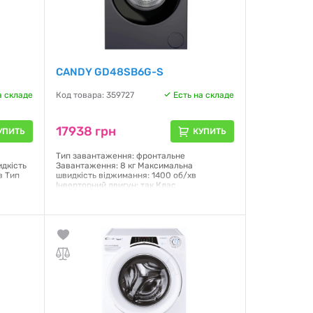
CANDY GD48SB6G-S
а складе
Код товара: 359727
Есть на складе
17938 грн
УПИТЬ
КУПИТЬ
Тип завантаження: фронтальне
идкість
Завантаження: 8 кг Максимальна
в Тип
швидкість віджимання: 1400 об/хв
Інверторний двигун: так Клас
лас
енергоспоживання: A Управління:
ШхГ):
механічне/електронне Дисплей: LED
ір:
Кількість програм: 16 Відкладений старт:
Так (1-24 години) Функція пари: Так Smart
Wash автоматично встановлює ідеальну
програму Габарити (ВхШхГ): 85x59.5x53.3
см Колір: сірий
Гарантия:
12 месяцев