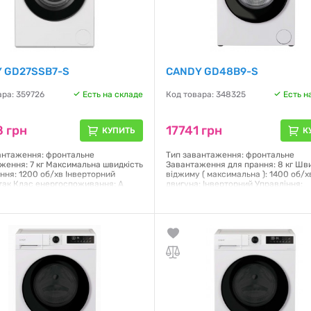
 GD27SSB7-S
CANDY GD48B9-S
ара: 359726
Есть на складе
Код товара: 348325
Есть н
 грн
17741 грн
КУПИТЬ
К
антаження: фронтальне
Тип завантаження: фронтальне
ження: 7 кг Максимальна швидкість
Завантаження для прання: 8 кг Шв
ння: 1200 об/хв Інверторний
віджиму ( максимальна ): 1400 об/х
 так Клас енергоспоживання: A
двигуна: Інверторний Управління:
ння: механічне/електронне
механічне + кнопки Дисплей: так К
 LED Відкладений старт: Так (1-24
енергоспоживання: A Габарити (Вх
Функція пари: Так Функції Easy Iron:
85x59.5x60.1 см Вага нетто 63 кг Кол
сть розгладити складки Smart
білий Функція пари: так
томатично встановлює ідеальну
у Габарити (ВхШхГ): 85x59.5x45 см
Гарантия:
12 месяцев
ілий
я:
12 месяцев