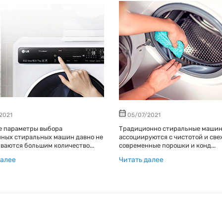
2021
05/07/2021
е параметры выбора
Традиционно стиральные маши
ных стиральных машин давно не
ассоциируются с чистотой и све
ваются большим количество...
современные порошки и конд...
далее
Читать далее