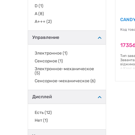
D
(1)
A
(8)
CANDY
A+++
(2)
Код тов
Управление
17356
Электронное
(1)
Тип зав
Заванта
Сенсорное
(1)
віджима
Электронное-механическое
л Клас 
(5)
механіч
смартфон
Сенсорное-механическое
(6)
LED Тип
програм:
см Вага:
Дисплей
Гаранти
Есть
(12)
Нет
(1)