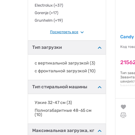
Electrolux
(+37)
Gorenje
(+17)
Grunhelm
(+19)
Haier
(+9)
Посмотреть все
Hansa
(+8)
Candy
Hisense
(+11)
Тип загрузки
Код тов
Hitachi
(+2)
Hotpoint Ariston
(+1)
21562
с вертикальной загрузкой
(3)
Indesit
(+11)
с фронтальной загрузкой
(10)
LG
(+37)
Тип зав
Заванта
Liberton
(+6)
швидкіс
Інверто
Тип стиральной машины
Liberty
(+1)
енергос
сенсорн
Midea
(+4)
Bluetoo
Узкие 32-47 см
(3)
Кількіст
MiJia
(+1)
Габарити
Полногабаритные 48-65 см
PRIME TECHNICS
(+4)
(10)
Гаранти
Samsung
(+38)
Siemens
(+4)
Максимальная загрузка, кг
Smeg
(+1)