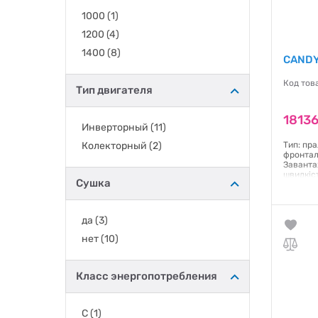
1000
(1)
1200
(4)
1400
(8)
CANDY
Код тов
Тип двигателя
18136
Инверторный
(11)
Колекторный
(2)
Тип: пр
фронтал
Заванта
швидкіс
Сушка
Інверто
енергос
Управлі
Дисплей:
да
(3)
Відкладе
Функція 
нет
(10)
85x59.5x
Гаранти
Класс энергопотребления
C
(1)