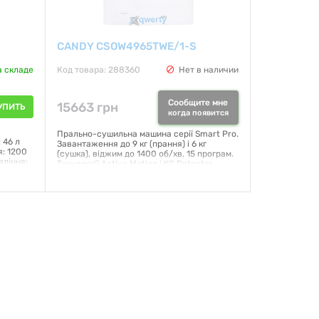
CANDY CSOW4965TWE/1-S
а складе
Код товара: 288360
Нет в наличии
Сообщите мне
15663 грн
УПИТЬ
когда появится
Прально-сушильна машина серії Smart Pro.
 46 л
Завантаження до 9 кг (прання) і 6 кг
: 1200
(сушка), віджим до 1400 об/хв, 15 програм.
вління:
Технології Active Motion і KG Detector
ня зі
оптимізують витрати. Підтримка Wi-Fi і
лей:
Bluetooth для зручного керування зі
я паром:
смартфона. Габарити (ВхШхГ): 89x60x58
ВхШхГ):
см. Виробник: Італія.
рий
Гарантия:
12 месяцев