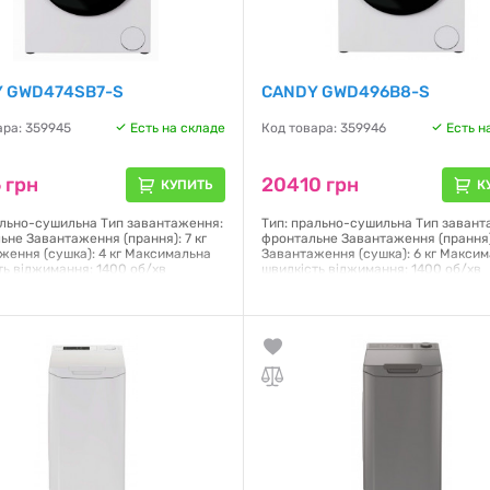
 GWD474SB7-S
CANDY GWD496B8-S
ара: 359945
Есть на складе
Код товара: 359946
Есть н
 грн
20410 грн
КУПИТЬ
К
ально-сушильна Тип завантаження:
Тип: прально-сушильна Тип завант
ьне Завантаження (прання): 7 кг
фронтальне Завантаження (прання):
ження (сушка): 4 кг Максимальна
Завантаження (сушка): 6 кг Макси
ть віджимання: 1400 об/хв
швидкість віджимання: 1400 об/хв
рний двигун: так Клас
Інверторний двигун: так Клас
поживання: А (E сушіння)
енергоспоживання: D Управління:
ння: механічне/електронне
механічне/електронне Дисплей: LE
 LED Кількість програм: 16
Кількість програм: 16 Fresh Vapor –
ний старт: Так (1-24 години)
парою Габарити (ВхШхГ): 85x59.5x6
пари: Так Габарити (ВхШхГ):
Колір: білий
51 см Колір: білий
Гарантия:
12 месяцев
я:
12 месяцев