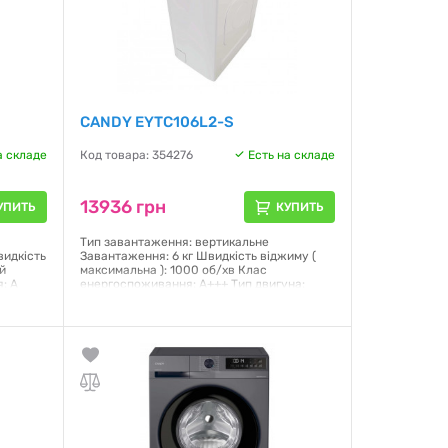
CANDY EYTC106L2-S
а складе
Код товара: 354276
Есть на складе
13936 грн
УПИТЬ
КУПИТЬ
Тип завантаження: вертикальне
видкість
Завантаження: 6 кг Швидкість віджиму (
й
максимальна ): 1000 об/хв Клас
: A
енергоспоживання: A+++ Тип двигуна:
LED
Колекторний Управління: механічне/
ilent
електронне Кількість програм прання: 15
Відкладенний старт /(3/6/9 год) Габарити
(ВхШхГ): 86х40.5х60 см Колір: білий
олір:
Гарантия:
12 месяцев