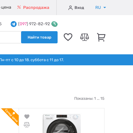
 цена
RU
Распродажа
Вход
5
(
097
) 972-82-92
Найти товар
т с 10 до 18. суббота с 11 до 17.
Показаны: 1 ...
15