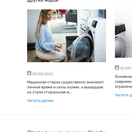
других марок
10/09/
30/05/2023
Основны
современ
Машинная стирка существенно экономит
ограничи
личное время и силы хозяек, а вышедшая
из строя стиральная м...
Читать 
Читать далее