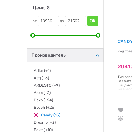
Цена, ₴
OK
от
до
CANDY
Код тов
Производитель
2041
Adler
(+1)
Тип зав
Aeg
(+6)
Заванта
ARDESTO
(+9)
швидкіс
Інверто
Asko
(+2)
енергос
механіч
Beko
(+24)
через д
програм:
Bosch
(+26)
штучного
(ВхШхГ):
Candy
(15)
Dreame
(+3)
Гаранти
Edler
(+10)