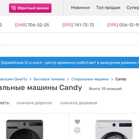
Новинки
Топ продаж
Супер
Обратный звонок
2
(
048
) 706-52-25
(
093
) 741-72-72
(
095
) 006-12-9
(Армейская 5) и колл- центр временно работают в дежурном режиме: Пн-п
магазин Qwerty
Бытовая техника
Стиральные машины
Candy
альные машины Candy
Всего: 15 позиций
ать:
сначала дорогие
сначала дешевые