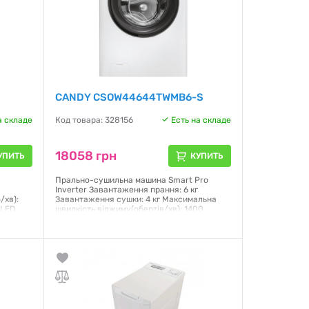
CANDY CSOW44644TWMB6-S
а складе
Код товара: 328156
Есть на складе
18058 грн
УПИТЬ
КУПИТЬ
Прально-сушильна машина Smart Pro
Inverter Завантаження прання: 6 кг
/хв):
Завантаження сушки: 4 кг Максимальна
 LED
швидкість віджиму(обертів/хв): 1400
сори
Мотор: Inverter BPM дистанційне
керування (Wi-Fi + BLE): так Пар: Так
ання
Габарити (ВхШхГ): 85x60x45 см Колір: білий
хШхГ):
Клас енергоефективності: A
Гарантия:
12 месяцев