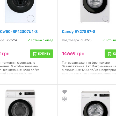
 CW50-BP12307U1-S
Candy EY27SB7-S
ара: 353924
Есть на складе
Код товара: 353925
Есть н
 грн
14669 грн
КУПИТЬ
К
антаження: фронтальне
Тип завантаження: фронтальне
ження: 5 кг Максимальна
Завантаження: 7 кг Максимальна ш
ть віджимання: 1200 об/хв
віджимання: 1200 об/хв Інверторни
рний двигун: так Клас
двигун: так Клас енергоспоживання
поживання: A Управління:
Управління: електронне Дисплей: 
е Керування зі смартфона: Wi-Fi та
Кількість програм: 12 Технологія AI S
th (додаток hOn) Дисплей: LED
Motion розпізнає рух барабана та
ь програм: 12 Програма Quick 15: так
інтелектуально координує вібрації
 (ВхШхГ): 70x51x42 см Колір: білий
Габарити (ВхШхГ): 85x59.5x43.9 см К
білий
я:
12 месяцев
Гарантия:
12 месяцев