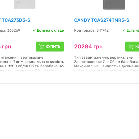
 TCA273D3-S
CANDY TCAS274TMR5-S
ара: 365269
Есть на складе
Код товара: 341742
Есть н
 грн
20284 грн
КУПИТЬ
К
антаження: вертикальне
Тип завантаження: вертикальне
ження: 7 кг Максимальна швидкість
Завантаження: 7 кг Об'єм барабана:
ння: 1200 об/хв Об'єм барабана: 46
Максимальна швидкість віджимання
енергоспоживання: C Управління:
об/хв Інверторний двигун: так Упра
не/сенсори Керування зі
поворотна ручка + сенсори Керуван
а: Wi-Fi та Bluetooth Дисплей:
смартфона: Wi-Fi та Bluetooth Дисп
 двигуна: Колекторний Кількість
LED Кількість програм: 17 шт. Пранн
 17 Габарити (ВхШхГ): 86x40.5x60
так Захист від дітей: так Габарити (
 55.5 кг Колір: білий
86x40.5x60 см Вага: 58 кг Колір: сі
я:
12 месяцев
Гарантия:
12 месяцев