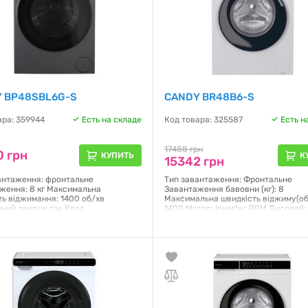
 BP48SBL6G-S
CANDY BR48B6-S
ара: 359944
Есть на складе
Код товара: 325587
Есть н
17488 грн
0 грн
КУПИТЬ
К
15342 грн
антаження: фронтальне
Тип завантаження: Фронтальне
ження: 8 кг Максимальна
Завантаження бавовни (кг): 8
ть віджимання: 1400 об/хв
Максимальна швидкість віджиму(об
рний двигун: так Клас
1400 Мотор: Inverter BPM Дисплей:
поживання: A Управління:
Управління: поворотна ручка + сен
не/сенсорне Підключення до Wi-Fi
Управління зі смартфона: Wi-Fi та
одаток hOn Дисплей: LED Кількість
Bluetooth Кількість програм: 16 Пр
 16 Функція пари: Так Система
паром: так Колір: Білий Габарити (В
 інтелекту Silent Motion Габарити
85x59,5x53.2 см
 85x59.5x48.9 см Колір: Графіт
Гарантия:
12 месяцев
я:
12 месяцев