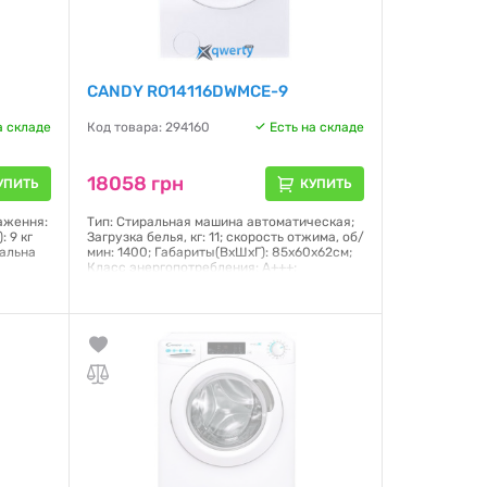
CANDY RO14116DWMCE-9
а складе
Код товара: 294160
Есть на складе
18058 грн
УПИТЬ
КУПИТЬ
аження:
Тип: Cтиральная машина автоматическая;
 9 кг
Загрузка белья, кг: 11; скорость отжима, об/
мальна
мин: 1400; Габариты(ВхШхГ): 85x60x62см;
Класс энергопотребления: А+++;
Управление:поворотная ручка + сенсоры;
Дисплей:LED; Управление через Интернет;
D
стирка паром; Уровень шума (отжим):80 дБ
 обробка
0.1 см
Гарантия:
12 месяцев