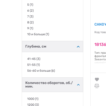
Ventolux
5
(1)
(+2)
Vestel
6
(2)
(+12)
Whirlpool
7
(3)
(+24)
8
(2)
CANDY
9
(1)
Код тов
10 и больше
(1)
18136
Глубина, см
Тип: пр
фронтал
41-45
(3)
Заванта
швидкіс
51-55
(1)
Інверто
енергос
56-60 и больше
(6)
Управлі
Дисплей:
Відкладе
Количество оборотов, об./
Функція 
мин.
85x59.5x
Гаранти
1000
(1)
1200
(3)