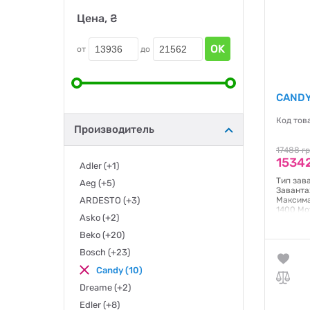
Цена, ₴
OK
от
до
CANDY
Код тов
Производитель
17488 г
15342
Adler
(+1)
Тип зав
Aeg
(+5)
Заванта
ARDESTO
(+3)
Максима
1400 Мо
Asko
(+2)
Управлі
Управлін
Beko
(+20)
Bluetoot
паром: т
Bosch
(+23)
85x59,5
Candy
(10)
Гаранти
Dreame
(+2)
Edler
(+8)