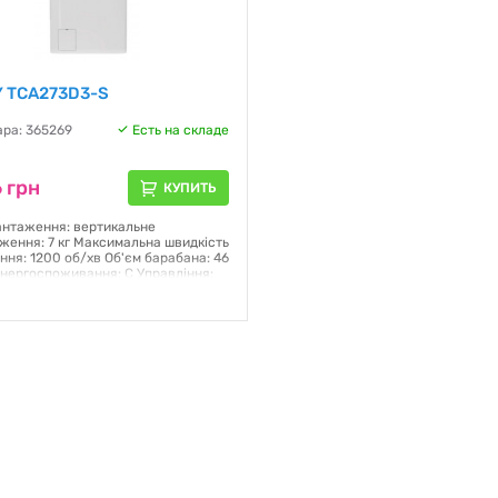
 TCA273D3-S
ара: 365269
Есть на складе
 грн
КУПИТЬ
антаження: вертикальне
ження: 7 кг Максимальна швидкість
ння: 1200 об/хв Об'єм барабана: 46
енергоспоживання: C Управління:
не/сенсори Керування зі
а: Wi-Fi та Bluetooth Дисплей:
 двигуна: Колекторний Кількість
 17 Габарити (ВхШхГ): 86x40.5x60
 55.5 кг Колір: білий
я:
12 месяцев