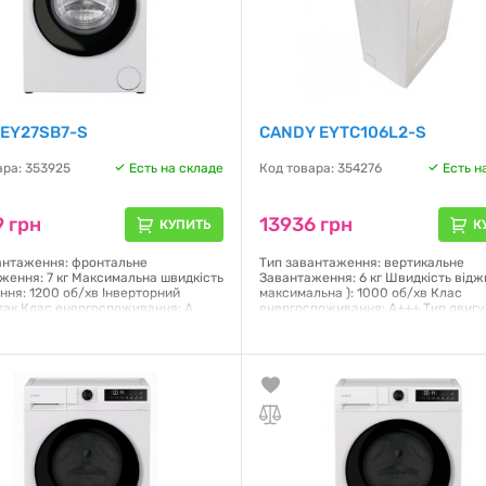
 EY27SB7-S
CANDY EYTC106L2-S
ара: 353925
Есть на складе
Код товара: 354276
Есть н
 грн
13936 грн
КУПИТЬ
К
антаження: фронтальне
Тип завантаження: вертикальне
ження: 7 кг Максимальна швидкість
Завантаження: 6 кг Швидкість відж
ння: 1200 об/хв Інверторний
максимальна ): 1000 об/хв Клас
 так Клас енергоспоживання: A
енергоспоживання: A+++ Тип двигу
ння: електронне Дисплей: LED
Колекторний Управління: механічн
ь програм: 12 Технологія AI Silent
електронне Кількість програм пранн
розпізнає рух барабана та
Відкладенний старт /(3/6/9 год) Га
уально координує вібрації
(ВхШхГ): 86х40.5х60 см Колір: біли
 (ВхШхГ): 85x59.5x43.9 см Колір:
Гарантия:
12 месяцев
я:
12 месяцев