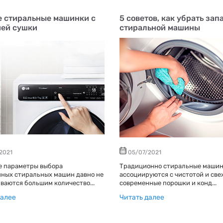
 стиральные машинки с
5 советов, как убрать зап
ей сушки
стиральной машины
2021
05/07/2021
е параметры выбора
Традиционно стиральные маши
ных стиральных машин давно не
ассоциируются с чистотой и све
ваются большим количество...
современные порошки и конд...
далее
Читать далее