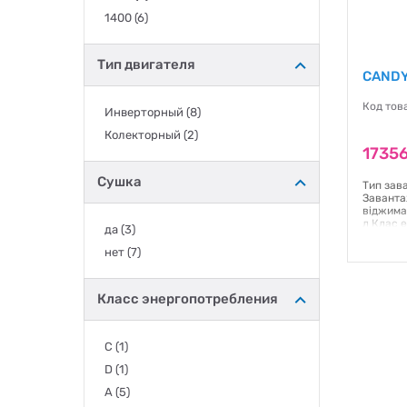
1400
(6)
Тип двигателя
CANDY
Код тов
Инверторный
(8)
Колекторный
(2)
17356
Сушка
Тип зав
Заванта
віджима
л Клас 
да
(3)
механіч
смартфон
нет
(7)
LED Тип
програм:
см Вага:
Класс энергопотребления
Гаранти
C
(1)
D
(1)
A
(5)