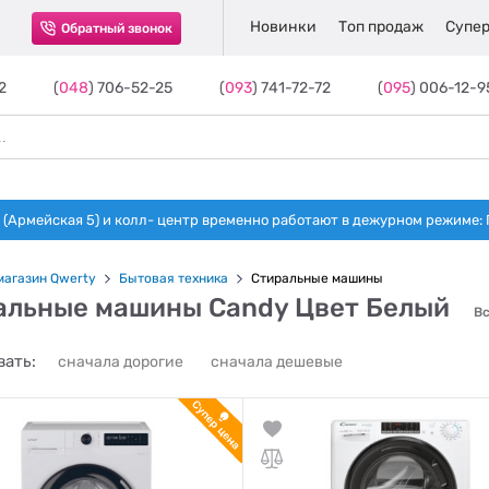
Новинки
Топ продаж
Супер
Обратный звонок
2
(
048
) 706-52-25
(
093
) 741-72-72
(
095
) 006-12-9
(Армейская 5) и колл- центр временно работают в дежурном режиме: Пн-п
магазин Qwerty
Бытовая техника
Стиральные машины
альные машины Candy Цвет Белый
Вс
ать:
сначала дорогие
сначала дешевые