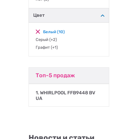
Цвет
Белый
(10)
Серый
(+2)
Графит
(+1)
Топ-5 продаж
1. WHIRLPOOL FFB9448 BV
UA
Новости и статьи