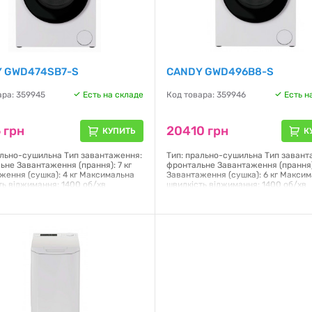
 GWD474SB7-S
CANDY GWD496B8-S
ара: 359945
Есть на складе
Код товара: 359946
Есть н
 грн
20410 грн
КУПИТЬ
К
ально-сушильна Тип завантаження:
Тип: прально-сушильна Тип завант
ьне Завантаження (прання): 7 кг
фронтальне Завантаження (прання):
ження (сушка): 4 кг Максимальна
Завантаження (сушка): 6 кг Макси
ть віджимання: 1400 об/хв
швидкість віджимання: 1400 об/хв
рний двигун: так Клас
Інверторний двигун: так Клас
поживання: А (E сушіння)
енергоспоживання: D Управління:
ння: механічне/електронне
механічне/електронне Дисплей: LE
 LED Кількість програм: 16
Кількість програм: 16 Fresh Vapor –
ний старт: Так (1-24 години)
парою Габарити (ВхШхГ): 85x59.5x6
пари: Так Габарити (ВхШхГ):
Колір: білий
51 см Колір: білий
Гарантия:
12 месяцев
я:
12 месяцев