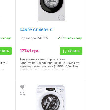
CANDY GD48B9-S
а складе
Код товара: 348325
Есть на складе
17741 грн
УПИТЬ
КУПИТЬ
Тип завантаження: фронтальне
иму (
Завантаження для прання: 8 кг Швидкість
віджиму ( максимальна ): 1400 об/хв Тип
на:
двигуна: Інверторний Управління:
е/
механічне + кнопки Дисплей: так Клас
я: 15
енергоспоживання: A Габарити (ВхШхГ):
барити
85x59.5x60.1 см Вага нетто 63 кг Колір:
й
білий Функція пари: так
Гарантия:
12 месяцев