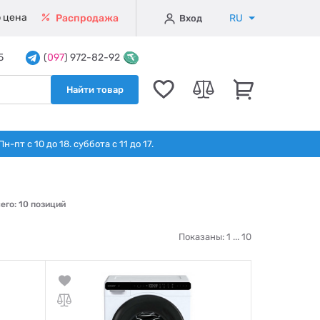
 цена
RU
Распродажа
Вход
5
(
097
) 972-82-92
Найти товар
т с 10 до 18. суббота с 11 до 17.
его: 10 позиций
Показаны: 1 ...
10