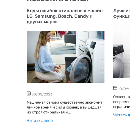
Коды ошибок стиральных машин
Лучшие
LG, Samsung, Bosch, Candy и
функци
других марок
10/09/
30/05/2023
Основны
современ
Машинная стирка существенно экономит
ограничи
личное время и силы хозяек, а вышедшая
из строя стиральная м...
Читать 
Читать далее