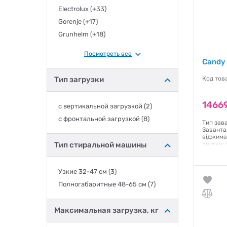
Electrolux
(+33)
Gorenje
(+17)
Grunhelm
(+18)
Haier
(+6)
Посмотреть все
Hansa
(+6)
Candy
Hisense
(+11)
Тип загрузки
Код тов
Hitachi
(+1)
Hotpoint Ariston
(+1)
14669
с вертикальной загрузкой
(2)
Indesit
(+11)
с фронтальной загрузкой
(8)
LG
(+27)
Тип зав
Заванта
Liberton
(+6)
віджима
Тип стиральной машины
двигун:
Liberty
(+1)
Управлі
Кількіст
Midea
(+4)
Motion 
Узкие 32-47 см
(3)
інтелект
MiJia
(+1)
Габарити
Полногабаритные 48-65 см
(7)
PRIME TECHNICS
(+2)
білий
Samsung
(+25)
Гаранти
Максимальная загрузка, кг
Siemens
(+4)
Smeg
(+1)