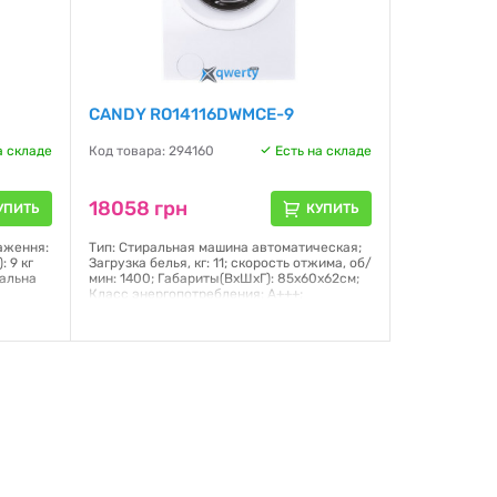
CANDY RO14116DWMCE-9
а складе
Код товара: 294160
Есть на складе
18058 грн
УПИТЬ
КУПИТЬ
аження:
Тип: Cтиральная машина автоматическая;
 9 кг
Загрузка белья, кг: 11; скорость отжима, об/
мальна
мин: 1400; Габариты(ВхШхГ): 85x60x62см;
Класс энергопотребления: А+++;
Управление:поворотная ручка + сенсоры;
Дисплей:LED; Управление через Интернет;
D
стирка паром; Уровень шума (отжим):80 дБ
 обробка
0.1 см
Гарантия:
12 месяцев