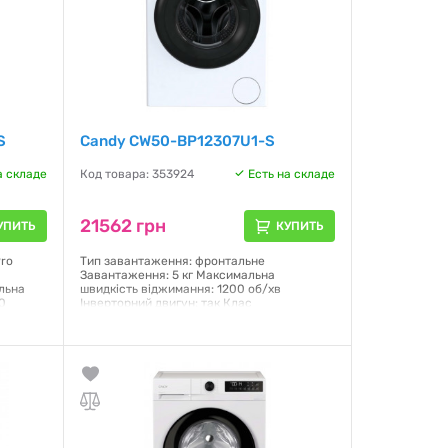
S
Candy CW50-BP12307U1-S
а складе
Код товара: 353924
Есть на складе
21562 грн
УПИТЬ
КУПИТЬ
ro
Тип завантаження: фронтальне
Завантаження: 5 кг Максимальна
льна
швидкість віджимання: 1200 об/хв
00
Інверторний двигун: так Клас
енергоспоживання: A Управління:
к
сенсорне Керування зі смартфона: Wi-Fi та
р: білий
Bluetooth (додаток hOn) Дисплей: LED
Кількість програм: 12 Програма Quick 15: так
Габарити (ВхШхГ): 70x51x42 см Колір: білий
Гарантия:
12 месяцев