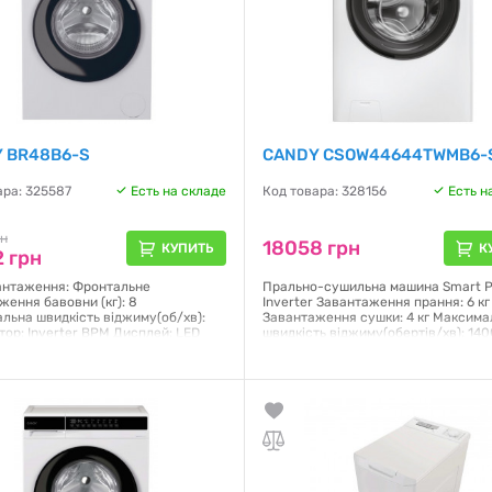
 BR48B6-S
CANDY CSOW44644TWMB6-
ара: 325587
Есть на складе
Код товара: 328156
Есть н
рн
18058 грн
КУПИТЬ
К
 грн
антаження: Фронтальне
Прально-сушильна машина Smart P
ження бавовни (кг): 8
Inverter Завантаження прання: 6 кг
льна швидкість віджиму(об/хв):
Завантаження сушки: 4 кг Максима
тор: Inverter BPM Дисплей: LED
швидкість віджиму(обертів/хв): 14
ння: поворотна ручка + сенсори
Мотор: Inverter BPM дистанційне
ня зі смартфона: Wi-Fi та
керування (Wi-Fi + BLE): так Пар: Та
h Кількість програм: 16 Прання
Габарити (ВхШхГ): 85x60x45 см Колі
ак Колір: Білий Габарити (ВхШхГ):
Клас енергоефективності: A
x53.2 см
Гарантия:
12 месяцев
я:
12 месяцев