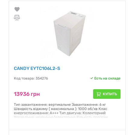
CANDY EYTC106L2-S
Код товара: 354276
Есть на складе
13936 грн
КУПИТЬ
Тип завантаження: вертикальне Завантаження: 6 кг
Швидкість віджиму ( максимальна ): 1000 об/хв Клас
енергоспоживання: A+++ Тип двигуна: Колекторний
Управління: механічне/електронне Кількість програм
прання: 15 Відкладенний старт /(3/6/9 год) Габарити
(ВхШхГ): 86х40.5х60 см Колір: білий
Гарантия:
12 месяцев