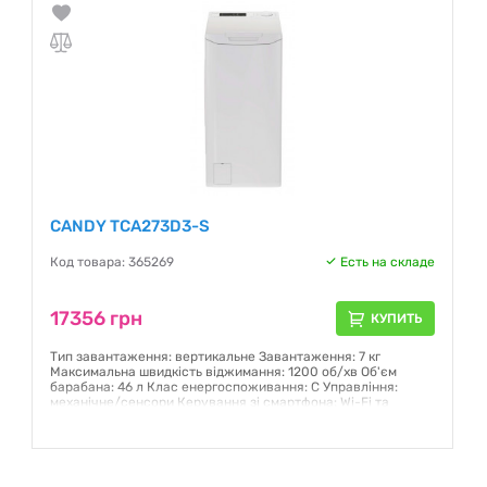
CANDY TCA273D3-S
Код товара: 365269
Есть на складе
17356 грн
КУПИТЬ
Тип завантаження: вертикальне Завантаження: 7 кг
Максимальна швидкість віджимання: 1200 об/хв Об'єм
барабана: 46 л Клас енергоспоживання: C Управління:
механічне/сенсори Керування зі смартфона: Wi-Fi та
Bluetooth Дисплей: LED Тип двигуна: Колекторний Кількість
програм: 17 Габарити (ВхШхГ): 86x40.5x60 см Вага: 55.5 кг
Колір: білий
Гарантия:
12 месяцев