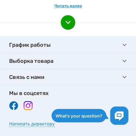
товарами. Следите за новинками каталога!
Читать далее
Подпишитесь на e-mail рассылку, чтобы быть вкурсе
наших акционных предложениях и новинках.
График работы
Выборка товара
Связь с нами
Мы в соцсетях
Написать директору