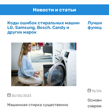
Новости и статьи
Коды ошибок стиральных машин
Лучшие с
LG, Samsung, Bosch, Candy и
функцией
других марок
10/09/202
30/05/2023
Основные 
Машинная стирка существенно
современн