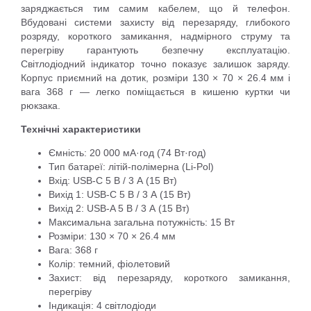
заряджається тим самим кабелем, що й телефон.
Вбудовані системи захисту від перезаряду, глибокого
розряду, короткого замикання, надмірного струму та
перегріву гарантують безпечну експлуатацію.
Світлодіодний індикатор точно показує залишок заряду.
Корпус приємний на дотик, розміри 130 × 70 × 26.4 мм і
вага 368 г — легко поміщається в кишеню куртки чи
рюкзака.
Технічні характеристики
Ємність: 20 000 мА·год (74 Вт·год)
Тип батареї: літій-полімерна (Li-Pol)
Вхід: USB-C 5 В / 3 А (15 Вт)
Вихід 1: USB-C 5 В / 3 А (15 Вт)
Вихід 2: USB-A 5 В / 3 А (15 Вт)
Максимальна загальна потужність: 15 Вт
Розміри: 130 × 70 × 26.4 мм
Вага: 368 г
Колір: темний, фіолетовий
Захист: від перезаряду, короткого замикання,
перегріву
Індикація: 4 світлодіоди