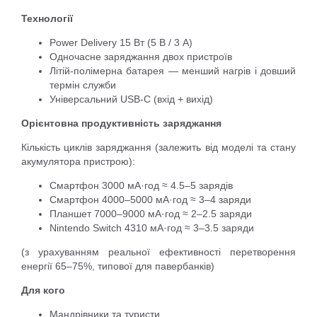
Технології
Power Delivery 15 Вт (5 В / 3 А)
Одночасне заряджання двох пристроїв
Літій-полімерна батарея — менший нагрів і довший
термін служби
Універсальний USB-C (вхід + вихід)
Орієнтовна продуктивність заряджання
Кількість циклів заряджання (залежить від моделі та стану
акумулятора пристрою):
Смартфон 3000 мА·год ≈ 4.5–5 зарядів
Смартфон 4000–5000 мА·год ≈ 3–4 заряди
Планшет 7000–9000 мА·год ≈ 2–2.5 заряди
Nintendo Switch 4310 мА·год ≈ 3–3.5 заряди
(з урахуванням реальної ефективності перетворення
енергії 65–75%, типової для павербанків)
Для кого
Мандрівники та туристи