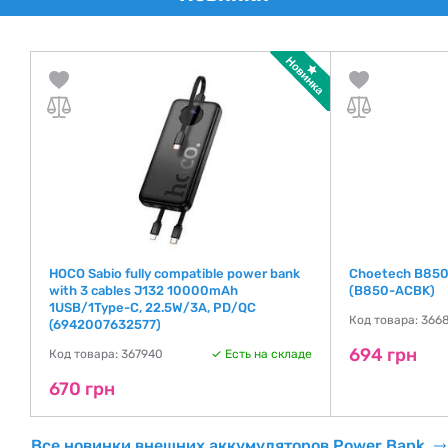
HOCO Sabio fully compatible power bank
Choetech B850
with 3 cables J132 10000mAh
(B850-ACBK)
1USB/1Type-C, 22.5W/3A, PD/QC
де
Код товара: 366
(6942007632577)
694 грн
Код товара: 367940
Есть на складе
670 грн
Все новинки внешних аккумуляторов Power Bank