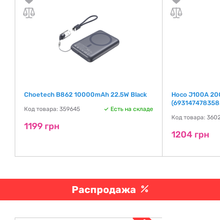
Choetech B862 10000mAh 22.5W Black
Hoco J100A 20
(693147478358
Код товара: 359645
Есть на складе
Код товара: 360
1199 грн
де
1204 грн
Распродажа