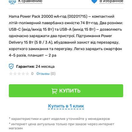
К сравнению
В избранное
Hama Power Pack 20000 мА·год (00201715) — компактний
літій-полімерний павербанкз ємністю 74 Вт·год. Два розніми:
USB-C (вхід/вихід 15 Вт) та USB-A (вихід 15 Вт) — дозволяють
одночасно заряджати два пристрої. Підтримання Power
Delivery 15 Вт (5 В / 3 А), вбудований захист від перезаряду,
короткого замикання та перегріву. Легко зарядить смартфон
4–5 разів, планшет — 2 ра
Гарантия:
24 месяца
0
Отзывы
(0)
КУПИТЬ
Купить в 1 клик
* характеристики и цвет изделия уточняйте у менеджеров
* интернет цена актуальна только при заказе через интернет
магазин