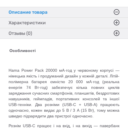
Описание товара
Характеристики
Отзывы (0)
Особливості
Hama Power Pack 20000 мА·год у червоному корпусі —
німецька якість і продуманий дизайн у кожній деталі. Літій-
полімерна батарея ємністю 20 000 мА·год (реальна
енергія 74 Вт·год) забезпечує кілька повних циклів
заряджання сучасних смартфонів, планшетів, бездротових
навушників, геймпадів, портативних консолей та іншої
USB-техніки. Два розніми (USB-C + USB-A) працюють
одночасно, кожен видає до 5 В / 3 А (15 Вт), тому можна
швидко підзарядити два пристрої одночасно.
Рознім USB-C працює і на вхід, і на вихід — павербанк