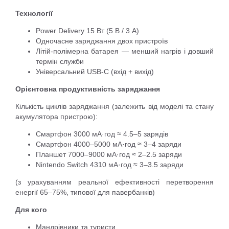
Технології
Power Delivery 15 Вт (5 В / 3 А)
Одночасне заряджання двох пристроїв
Літій-полімерна батарея — менший нагрів і довший
термін служби
Універсальний USB-C (вхід + вихід)
Орієнтовна продуктивність заряджання
Кількість циклів заряджання (залежить від моделі та стану
акумулятора пристрою):
Смартфон 3000 мА·год ≈ 4.5–5 зарядів
Смартфон 4000–5000 мА·год ≈ 3–4 заряди
Планшет 7000–9000 мА·год ≈ 2–2.5 заряди
Nintendo Switch 4310 мА·год ≈ 3–3.5 заряди
(з урахуванням реальної ефективності перетворення
енергії 65–75%, типової для павербанків)
Для кого
Мандрівники та туристи