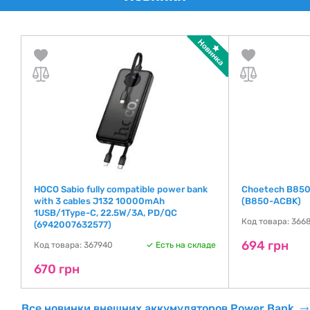
HOCO Sabio fully compatible power bank
Choetech B850
with 3 cables J132 10000mAh
(B850-ACBK)
1USB/1Type-C, 22.5W/3A, PD/QC
де
Код товара: 366
(6942007632577)
694 грн
Код товара: 367940
Есть на складе
670 грн
Все новинки внешних аккумуляторов Power Bank