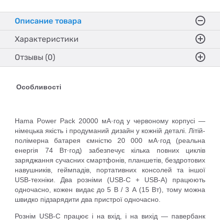
Описание товара
Характеристики
Отзывы (0)
Особливості
Hama Power Pack 20000 мА·год у червоному корпусі —
німецька якість і продуманий дизайн у кожній деталі. Літій-
полімерна батарея ємністю 20 000 мА·год (реальна
енергія 74 Вт·год) забезпечує кілька повних циклів
заряджання сучасних смартфонів, планшетів, бездротових
навушників, геймпадів, портативних консолей та іншої
USB-техніки. Два розніми (USB-C + USB-A) працюють
одночасно, кожен видає до 5 В / 3 А (15 Вт), тому можна
швидко підзарядити два пристрої одночасно.
Рознім USB-C працює і на вхід, і на вихід — павербанк