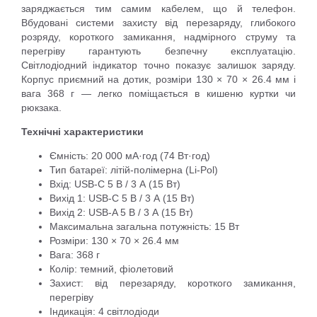
заряджається тим самим кабелем, що й телефон.
Вбудовані системи захисту від перезаряду, глибокого
розряду, короткого замикання, надмірного струму та
перегріву гарантують безпечну експлуатацію.
Світлодіодний індикатор точно показує залишок заряду.
Корпус приємний на дотик, розміри 130 × 70 × 26.4 мм і
вага 368 г — легко поміщається в кишеню куртки чи
рюкзака.
Технічні характеристики
Ємність: 20 000 мА·год (74 Вт·год)
Тип батареї: літій-полімерна (Li-Pol)
Вхід: USB-C 5 В / 3 А (15 Вт)
Вихід 1: USB-C 5 В / 3 А (15 Вт)
Вихід 2: USB-A 5 В / 3 А (15 Вт)
Максимальна загальна потужність: 15 Вт
Розміри: 130 × 70 × 26.4 мм
Вага: 368 г
Колір: темний, фіолетовий
Захист: від перезаряду, короткого замикання,
перегріву
Індикація: 4 світлодіоди