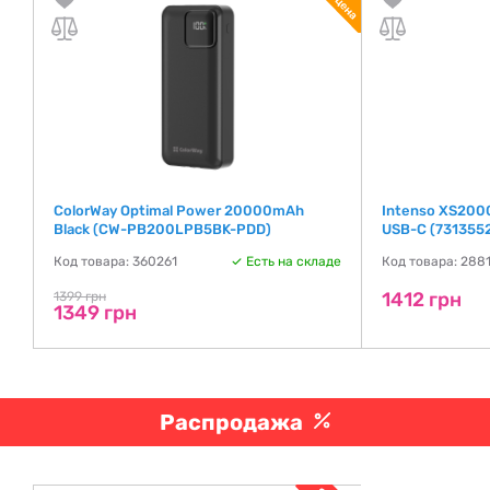
ColorWay Optimal Power 20000mAh
Intenso XS20
Black (CW-PB200LPB5BK-PDD)
USB-C (7313552
де
Код товара: 360261
Есть на складе
Код товара: 288
1412 грн
1399 грн
1349 грн
Распродажа