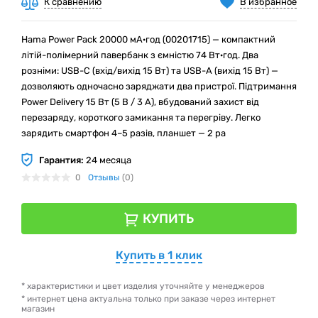
К сравнению
В избранное
Hama Power Pack 20000 мА·год (00201715) — компактний
літій-полімерний павербанк з ємністю 74 Вт·год. Два
розніми: USB-C (вхід/вихід 15 Вт) та USB-A (вихід 15 Вт) —
дозволяють одночасно заряджати два пристрої. Підтримання
Power Delivery 15 Вт (5 В / 3 А), вбудований захист від
перезаряду, короткого замикання та перегріву. Легко
зарядить смартфон 4–5 разів, планшет — 2 ра
Гарантия:
24 месяца
0
Отзывы
(0)
КУПИТЬ
Купить в 1 клик
* характеристики и цвет изделия уточняйте у менеджеров
* интернет цена актуальна только при заказе через интернет
магазин