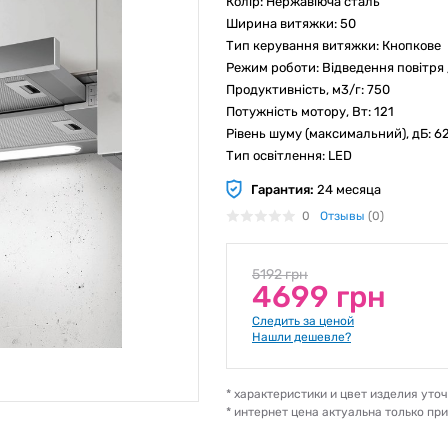
Колір: Нержавіюча сталь
Ширина витяжки: 50
Тип керування витяжки: Кнопкове
Режим роботи: Відведення повітря 
Продуктивність, м3/г: 750
Потужність мотору, Вт: 121
Рівень шуму (максимальний), дБ: 6
Тип освітлення: LED
Гарантия:
24 месяца
0
Отзывы
(0)
5192 грн
4699 грн
Следить за ценой
Нашли дешевле?
* характеристики и цвет изделия ут
* интернет цена актуальна только пр