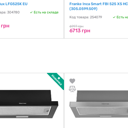
olux LFG525K EU
Franke Inca Smart FBI 525 XS H
(305.0599.509)
ара: 304780
Есть на складе
Код товара: 254079
Есть н
 грн
6997 грн
6713 грн