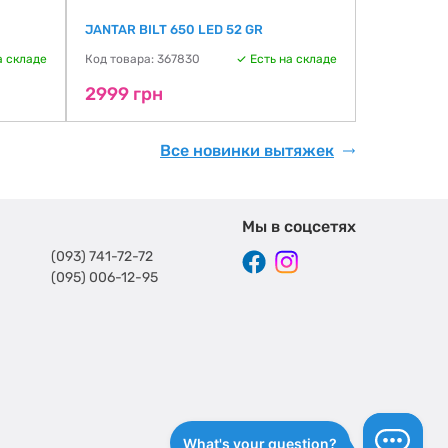
JANTAR BILT 650 LED 52 GR
Weilor WK 6
а складе
Код товара: 367830
Есть на складе
Код товара:
2999 грн
3983 гр
Все новинки вытяжек
Мы в соцсетях
(093) 741-72-72
(095) 006-12-95