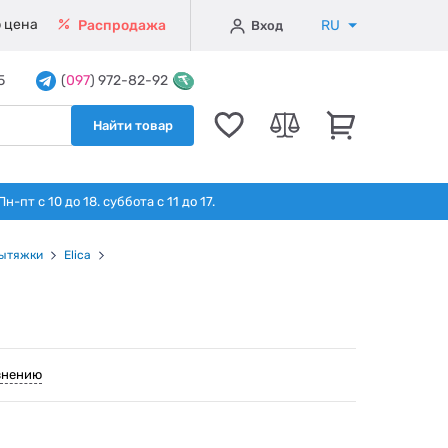
 цена
RU
Распродажа
Вход
5
(
097
) 972-82-92
Найти товар
т с 10 до 18. суббота с 11 до 17.
ытяжки
Elica
внению