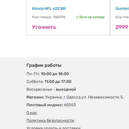
Minola HPL 622 BR
Gunter
ть на складе
Код товара: 368096
Есть на складе
Код тов
Уточнить
2999
График работы
Пн-Пт:
10:00 до 18:00
Суббота:
11:00 до 17:00
Воскресенье -
выходной
Магазин:
Украина, г.Одесса,ул. Независимости 5.
Почтовый индекс:
65053
О нас
Политика безопасности
Условия оплаты и доставки