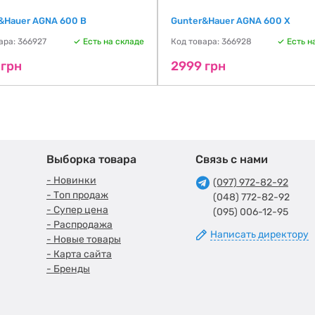
&Hauer AGNA 600 B
Gunter&Hauer AGNA 600 X
ара: 366927
Есть на складе
Код товара: 366928
Есть н
 грн
2999 грн
Выборка товара
Связь с нами
- Новинки
(097) 972-82-92
- Топ продаж
(048) 772-82-92
- Супер цена
(095) 006-12-95
- Распродажа
Написать директору
- Новые товары
- Карта сайта
- Бренды