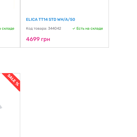
ELICA TT14 STD WH/A/50
ELICA ERA
а складе
Код товара: 344042
Есть на складе
Код товара:
4699 грн
4699 гр