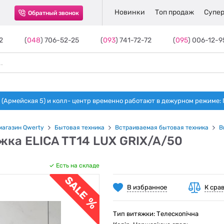
Новинки
Топ продаж
Супер
Обратный звонок
2
(
048
) 706-52-25
(
093
) 741-72-72
(
095
) 006-12-9
(Армейская 5) и колл- центр временно работают в дежурном режиме: Пн-п
магазин Qwerty
Бытовая техника
Встраиваемая бытовая техника
В
жка ELICA TT14 LUX GRIX/A/50
Есть на складе
В избранное
К сра
Тип витяжки: Телескопічна