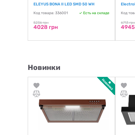
ELEYUS BONA II LED SMD 50 WH
Electr
Код товара: 336001
Есть на складе
Код тов
5236 грн
6713 грн
4028 грн
4945
Новинки