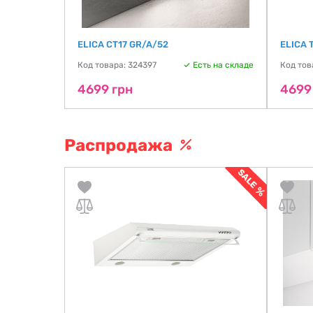
L
ELICA CT17 GR/A/52
ELICA 
ть на складе
Код товара: 324397
Есть на складе
Код тов
4699 грн
4699
Распродажа