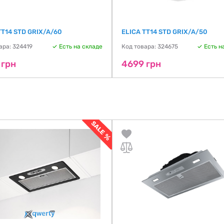
TT14 STD GRIX/A/60
ELICA TT14 STD GRIX/A/50
ара: 324419
Есть на складе
Код товара: 324675
Есть н
 грн
4699 грн