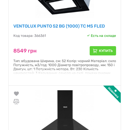
VENTOLUX PUNTO 52 BG (1000) TC MS FLED
Код товара: 366361
Есть на складе
8549 грн
КУПИТЬ
Тип: вбудована Ширина, см: 52 Колір: чорний Матеріал: скло
Потужність, м3/год: 1000 Діаметр повітропроводу, мм: 150 i
Двигун, шт: 1 Потужність мотора, Вт: 230 Кількість
швидкостей: 3 Керування: сенсор на склі, помахи руками
Режими роботи: відведення
Гарантия:
12 месяцев