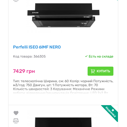
Perfelli ISEO 6IMF NERO
Код товара: 366305
Есть на складе
7429 грн
КУПИТЬ
Тип: телескопічна Ширина, см: 60 Колір: чорний Потужність,
м3/год: 750 Двигун, шт: 1 Потужність мотора, Вт: 70
Кількість швидкостей: 3 Керування: Механічне Режими
роботи: відведення/рециркуляція Освітлення: LED 2x2 Вт
Фільтр: Жировловлюючі нержавіючі баффл-фільтри
Гарантия:
12 месяцев