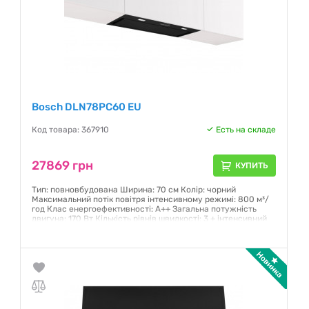
Bosch DLN78PC60 EU
Код товара: 367910
Есть на складе
27869 грн
КУПИТЬ
Тип: повновбудована Ширина: 70 см Колір: чорний
Максимальний потік повітря інтенсивному режимі: 800 м³/
год Клас енергоефективності: А++ Загальна потужність
двигуна: 170 Вт Кількість рівнів швидкості: 3 + інтенсивний
режим Управління: кнопкове Таймер вимкнення: так Фільтр
запахів Clean Air Plus
Гарантия:
12 месяцев