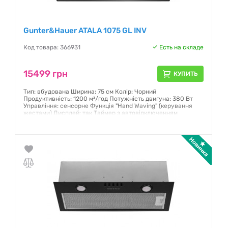
Gunter&Hauer ATALA 1075 GL INV
Код товара: 366931
Есть на складе
15499 грн
КУПИТЬ
Тип: вбудована Ширина: 75 см Колір: Чорний
Продуктивність: 1200 м³/год Потужність двигуна: 380 Вт
Управління: сенсорне Функція "Hand Waving" (керування
жестами) Дисплей: так Таймер з автовідключенням
Кількість швидкостей: 3 LED освітлення: 2x1,5 Вт
Гарантия:
12 месяцев