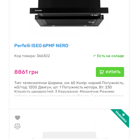
Perfelli ISEO 6PMF NERO
Код товара: 366302
Есть на складе
8861 грн
КУПИТЬ
Тип: телескопічна Ширина, см: 60 Колір: чорний Потужність,
м3/год: 1200 Двигун, шт: 1 Потужність мотора, Вт: 230
Кількість швидкостей: 3 Керування: Механічне Режими
роботи: відведення/рециркуляція Фільтр: 2 жироуловлюючі
баффл-фільтри Рівень шуму, дБ: 63-68
Гарантия:
12 месяцев