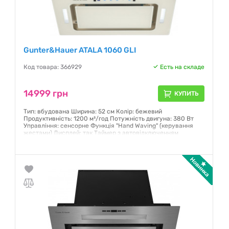
Gunter&Hauer ATALA 1060 GLI
Код товара: 366929
Есть на складе
14999 грн
КУПИТЬ
Тип: вбудована Ширина: 52 см Колір: бежевий
Продуктивність: 1200 м³/год Потужність двигуна: 380 Вт
Управління: сенсорне Функція "Hand Waving" (керування
жестами) Дисплей: так Таймер з автовідключенням
Кількість швидкостей: 3 LED освітлення: 2x1,5 Вт
Гарантия:
12 месяцев