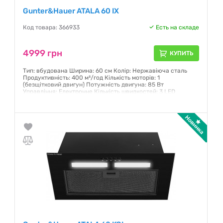
Gunter&Hauer ATALA 60 IX
Код товара: 366933
Есть на складе
4999 грн
КУПИТЬ
Тип: вбудована Ширина: 60 см Колір: Нержавіюча сталь
Продуктивність: 400 м³/год Кількість моторів: 1
(безщітковий двигун) Потужність двигуна: 85 Вт
Управління: Електронне Кількість швидкостей: 3 LED
освітлення Максимальний рівень шуму: 62 дБ
Гарантия:
12 месяцев