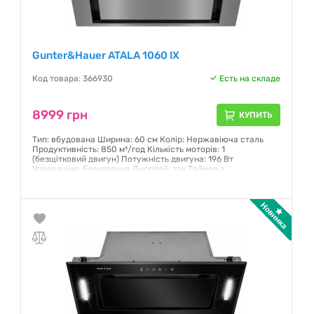
Gunter&Hauer ATALA 1060 IX
Код товара: 366930
Есть на складе
8999 грн
КУПИТЬ
Тип: вбудована Ширина: 60 см Колір: Нержавіюча сталь
Продуктивність: 850 м³/год Кількість моторів: 1
(безщітковий двигун) Потужність двигуна: 196 Вт
Управління: Електронне Дисплей: так Таймер з
автовідключенням Кількість швидкостей: 3 Пульт
дистанційного керування Максимальний рівень шуму: 63 дБ
Гарантия:
12 месяцев