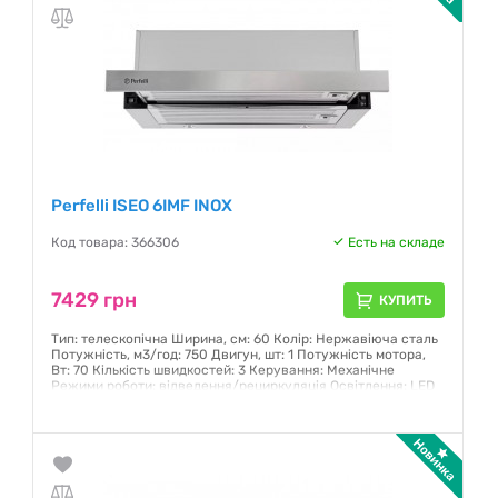
Perfelli ISEO 6IMF INOX
Код товара: 366306
Есть на складе
7429 грн
КУПИТЬ
Тип: телескопічна Ширина, см: 60 Колір: Нержавіюча сталь
Потужність, м3/год: 750 Двигун, шт: 1 Потужність мотора,
Вт: 70 Кількість швидкостей: 3 Керування: Механічне
Режими роботи: відведення/рециркуляція Освітлення: LED
2x2 Вт Фільтр: Жировловлюючі нержавіючі баффл-фільтри
Гарантия:
12 месяцев