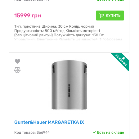
15999 грн
КУПИТЬ
Тип: пристінна Ширина: 30 см Колір: чорний
Продуктивність: 800 м³/год Кількість моторів: 1
(безщітковий двигун) Потужність двигуна: 130 Вт
Управління: Електронне Кількість швидкостей: 3 Гофрована
емальована сталь LED освітлення Максимальний рівень
шуму: 68 дБ
Гарантия:
12 месяцев
Gunter&Hauer MARGARETKA IX
Код товара: 366944
Есть на складе