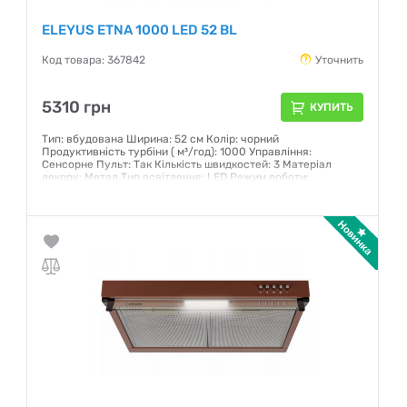
ELEYUS ETNA 1000 LED 52 BL
Код товара: 367842
Уточнить
5310 грн
КУПИТЬ
Тип: вбудована Ширина: 52 см Колір: чорний
Продуктивність турбіни ( м³/год): 1000 Управління:
Сенсорне Пульт: Так Кількість швидкостей: 3 Матеріал
декору: Метал Тип освітлення: LED Режим роботи:
Відведення / Рециркуляція Рівень шуму (дБ): 51-64
Максимальна споживана потужність, Вт: 102.5
Гарантия:
12 месяцев