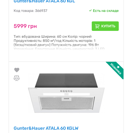
Gunter&Hauer ATALA 60 KGL
Код товара: 366937
Есть на складе
5999 грн
КУПИТЬ
Тип: вбудована Ширина: 60 см Колір: чорний
Продуктивність: 850 м³/год Кількість моторів: 1
(безщітковий двигун) Потужність двигуна: 196 Вт
Управління: Електронне Кількість швидкостей: 3 LED
освітлення Максимальний рівень шуму: 65 дБ
Гарантия:
12 месяцев
Gunter&Hauer ATALA 60 KGLW