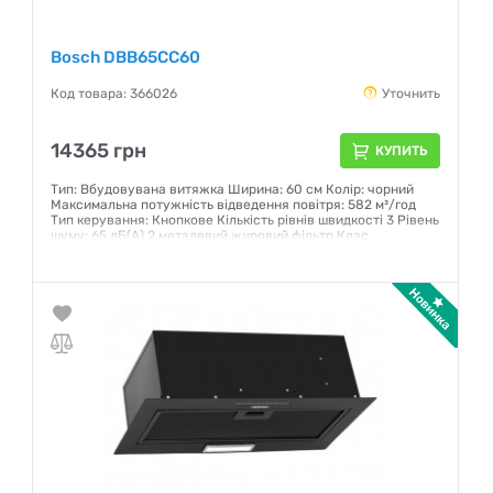
Bosch DBB65CC60
Код товара: 366026
Уточнить
14365 грн
КУПИТЬ
Тип: Вбудовувана витяжка Ширина: 60 см Колір: чорний
Максимальна потужність відведення повітря: 582 м³/год
Тип керування: Кнопкове Кількість рівнів швидкості 3 Рівень
шуму: 65 дБ(A) 2 металевий жировий фільтр Клас
ефективності енергоспоживання: B
Гарантия:
12 месяцев