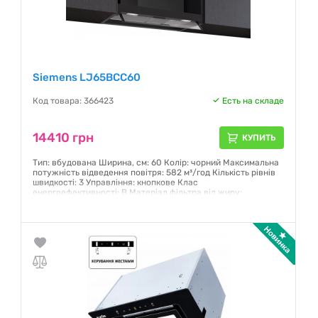
Siemens LJ65BCC60
Код товара: 366423
Есть на складе
14410 грн
КУПИТЬ
Тип: вбудована Ширина, см: 60 Колір: чорний Максимальна
потужність відведення повітря: 582 м³/год Кількість рівнів
швидкості: 3 Управління: кнопкове Клас
енергоефективності: B Матеріал фільтра від жиру:
Нержавіюча сталь, придатна для миття
Гарантия:
12 месяцев