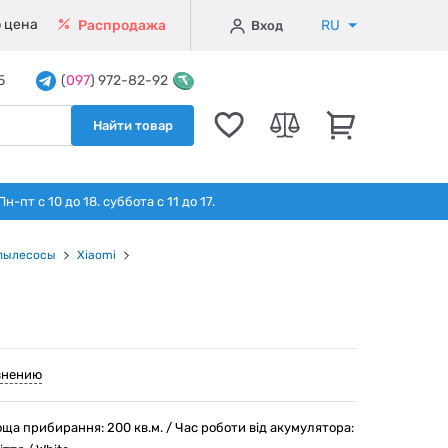
 цена
RU
Распродажа
Вход
5
(
097
) 972-82-92
Найти товар
т с 10 до 18. суббота с 11 до 17.
пылесосы
Xiaomi
внению
ща прибирання: 200 кв.м. / Час роботи від акумулятора: