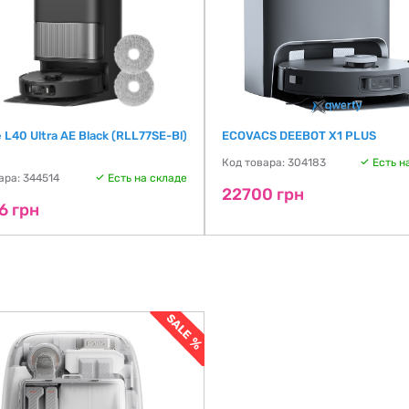
L40 Ultra AE Black (RLL77SE-Bl)
ECOVACS DEEBOT X1 PLUS
Код товара: 304183
Есть н
ара: 344514
Есть на складе
22700 грн
6 грн