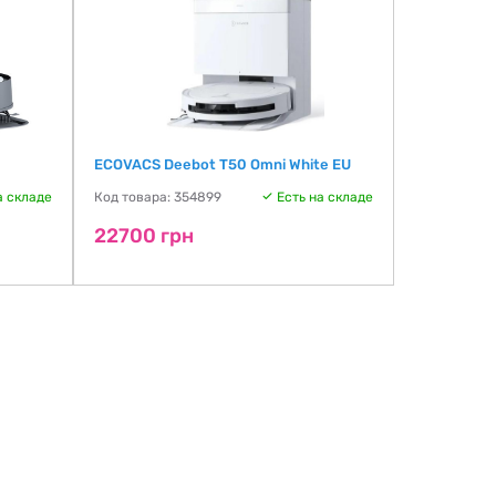
ECOVACS Deebot T50 Omni White EU
Roborock Qr
а складе
Код товара: 354899
Есть на складе
Код товара:
22700 грн
22718 г