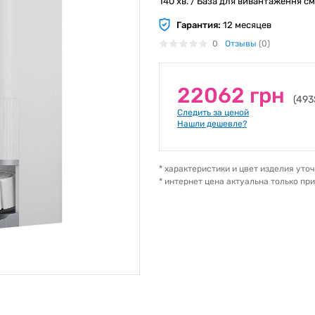
140 хв. / База для вивантаження смі
Гарантия:
12 месяцев
0
Отзывы
(0)
22062 грн
(493
Следить за ценой
Нашли дешевле?
* характеристики и цвет изделия ут
* интернет цена актуальна только пр