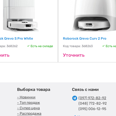
ck Qrevo S Pro White
Roborock Qrevo Curv 2 Pro
ара: 368262
Есть на складе
Код товара: 368263
Есть н
нить
Уточнить
Выборка товара
Связь с нами
- Новинки
(097) 972-82-92
- Топ продаж
(048) 772-82-92
- Супер цена
(095) 006-12-95
- Распродажа