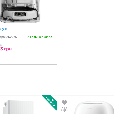
MO P
ара: 352275
Есть на складе
рн
3 грн