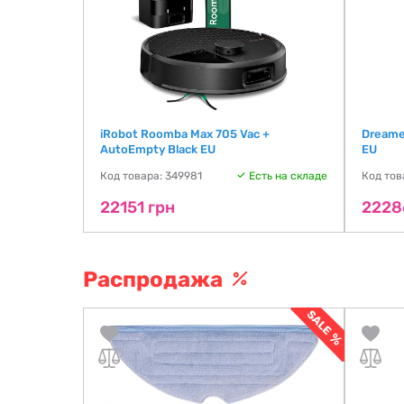
817840) EU
iRobot Roomba Max 705 Vac +
Dreame 
AutoEmpty Black EU
EU
ть на складе
Код товара: 349981
Есть на складе
Код тов
22151 грн
2228
Распродажа