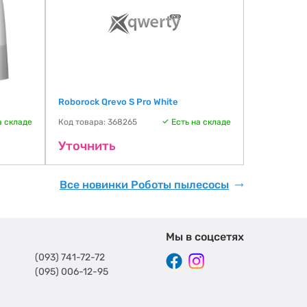
Roborock Qrevo S Pro White
Roborock Q
а складе
Код товара: 368265
Есть на складе
Код товара:
Уточнить
Уточни
Все новинки Роботы пылесосы
Мы в соцсетях
(093) 741-72-72
(095) 006-12-95