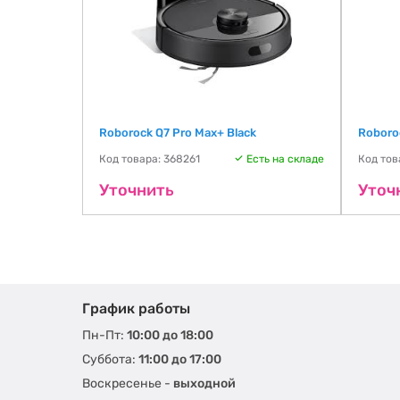
Roborock Q7 Pro Max+ Black
Roboro
ть на складе
Код товара: 368261
Есть на складе
Код тов
Уточнить
Уточ
График работы
Пн-Пт:
10:00 до 18:00
Суббота:
11:00 до 17:00
Воскресенье -
выходной