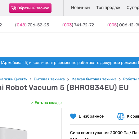
Новинки
Топ продаж
Супер
Обратный звонок
2
(
048
) 706-52-25
(
093
) 741-72-72
(
095
) 006-12-9
(Армейская 5) и колл- центр временно работают в дежурном режиме: Пн-п
магазин Qwerty
Бытовая техника
Мелкая бытовая техника
Роботы 
mi Robot Vacuum 5 (BHR0834EU) EU
Есть на складе
В избранное
К сра
Сила всмоктування: 20000 Па / Пло