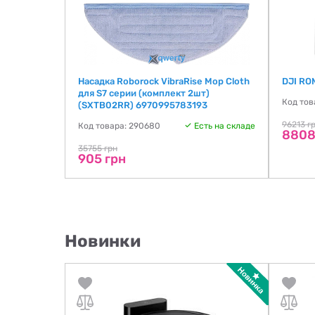
Насадка Roborock VibraRise Mop Cloth
DJI RO
для S7 серии (комплект 2шт)
Код тов
(SXTB02RR) 6970995783193
96213 г
Код товара: 290680
Есть на складе
8808
35755 грн
905 грн
Новинки