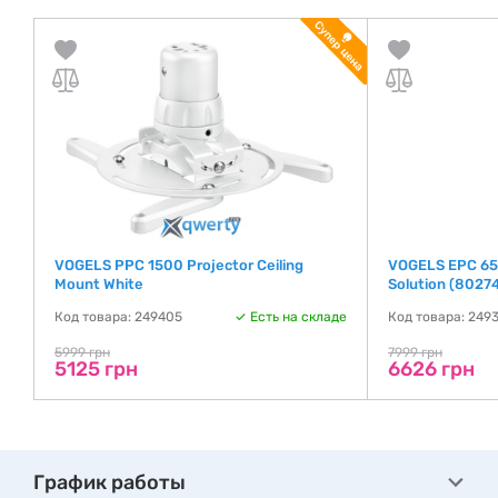
VOGELS PPC 1500 Projector Ceiling
VOGELS EPС 654
Mount White
Solution (8027
де
Код товара: 249405
Есть на складе
Код товара: 2493
5999 грн
7999 грн
5125 грн
6626 грн
График работы