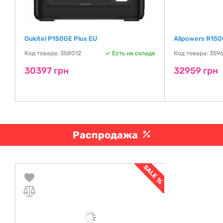
Oukitel P1500E Plus EU
Allpowers R150
де
Код товара: 358012
Есть на складе
Код товара: 359
30397 грн
32959 грн
Распродажа