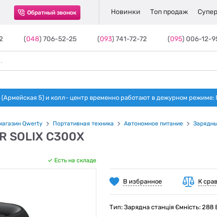
Новинки
Топ продаж
Супер
Обратный звонок
2
(
048
) 706-52-25
(
093
) 741-72-72
(
095
) 006-12-9
(Армейская 5) и колл- центр временно работают в дежурном режиме: Пн-п
магазин Qwerty
Портативная техника
Автономное питание
Зарядны
R SOLIX C300X
Есть на складе
В избранное
К сра
Тип: Зарядна станція Ємність: 288