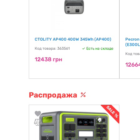
 інвертора
CTOLITY AP400 400W 345Wh (AP400)
Pecron
AC,
(E300L
Код товара: 363561
Есть на складе
Код тов
12438 грн
ть на складе
1266
Распродажа