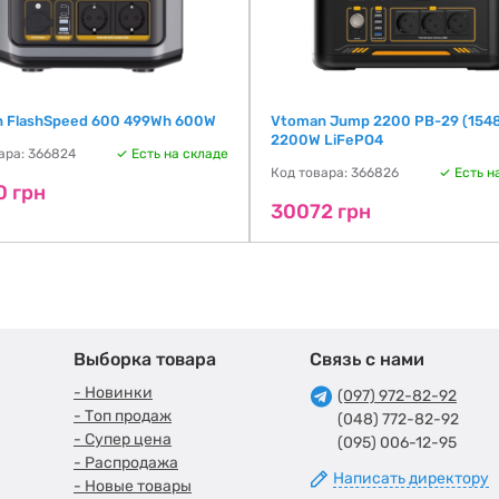
 FlashSpeed 600 499Wh 600W
Vtoman Jump 2200 PB-29 (1548
2200W LiFePO4
ара: 366824
Есть на складе
Код товара: 366826
Есть н
0 грн
30072 грн
Выборка товара
Связь с нами
- Новинки
(097) 972-82-92
- Топ продаж
(048) 772-82-92
- Супер цена
(095) 006-12-95
- Распродажа
Написать директору
- Новые товары