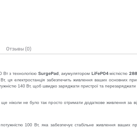
Отзывы (0)
0 Вт з технологією
SurgePad
, акумулятором
LiFePO4
місткістю
288
 Вт, ця електростанція забезпечить живлення ваших основних прист
ужністю 140 Вт, щоб швидко заряджати пристрої та перезаряджати
ця ще ніколи не було так просто отримати додаткове живлення за ві
потужністю 100 Вт, яка забезпечує стабільне живлення ваших пр