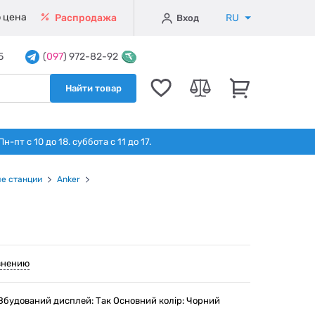
 цена
RU
Распродажа
Вход
5
(
097
) 972-82-92
Найти товар
т с 10 до 18. суббота с 11 до 17.
е станции
Anker
внению
 Вбудований дисплей: Так Основний колір: Чорний