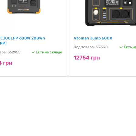
 E300LFP 600W 288Wh
Vtoman Jump 600X
FP)
Код товара: 337770
Есть н
ара: 362955
Есть на складе
12754 грн
4 грн