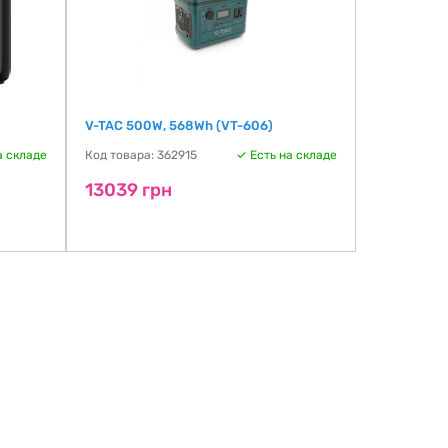
V-TAC 500W, 568Wh (VT-606)
BLUETTI Eli
а складе
Код товара: 362915
Есть на складе
Код товара:
13039 грн
13221 г