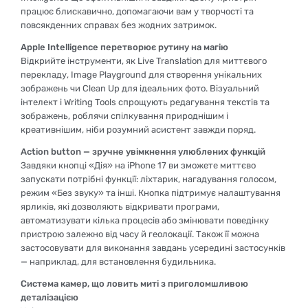
працює блискавично, допомагаючи вам у творчості та
повсякденних справах без жодних затримок.
Apple Intelligence перетворює рутину на магію
Відкрийте інструменти, як Live Translation для миттєвого
перекладу, Image Playground для створення унікальних
зображень чи Clean Up для ідеальних фото. Візуальний
інтелект і Writing Tools спрощують редагування текстів та
зображень, роблячи спілкування природнішим і
креативнішим, ніби розумний асистент завжди поряд.
Action button — зручне увімкнення улюблених функцій
Завдяки кнопці «Дія» на iPhone 17 ви зможете миттєво
запускати потрібні функції: ліхтарик, нагадування голосом,
режим «Без звуку» та інші. Кнопка підтримує налаштування
ярликів, які дозволяють відкривати програми,
автоматизувати кілька процесів або змінювати поведінку
пристрою залежно від часу й геолокації. Також її можна
застосовувати для виконання завдань усередині застосунків
— наприклад, для встановлення будильника.
Система камер, що ловить миті з приголомшливою
деталізацією