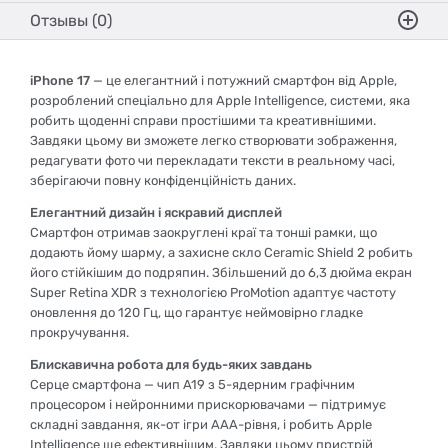
Отзывы (0)
iPhone 17
— це елегантний і потужний смартфон від Apple,
розроблений спеціально для Apple Intelligence, системи, яка
робить щоденні справи простішими та креативнішими.
Завдяки цьому ви зможете легко створювати зображення,
редагувати фото чи перекладати тексти в реальному часі,
зберігаючи повну конфіденційність даних.
Елегантний дизайн і яскравий дисплей
Смартфон отримав заокруглені краї та тонші рамки, що
додають йому шарму, а захисне скло Ceramic Shield 2 робить
його стійкішим до подряпин. Збільшений до 6,3 дюйма екран
Super Retina XDR з технологією ProMotion адаптує частоту
оновлення до 120 Гц, що гарантує неймовірно гладке
прокручування.
Блискавична робота для будь-яких завдань
Серце смартфона — чип A19 з 5-ядерним графічним
процесором і нейронними прискорювачами — підтримує
складні завдання, як-от ігри AAA-рівня, і робить Apple
Intelligence ще ефективнішим. Завдяки цьому пристрій