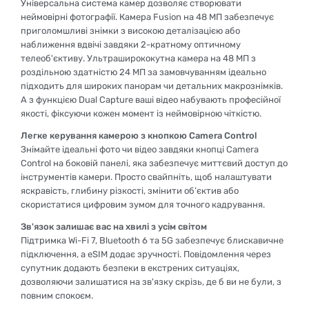
Універсальна система камер дозволяє створювати
неймовірні фотографії. Камера Fusion на 48 МП забезпечує
приголомшливі знімки з високою деталізацією або
наближення вдвічі завдяки 2-кратному оптичному
телеоб'єктиву. Ультраширококутна камера на 48 МП з
роздільною здатністю 24 МП за замовчуванням ідеально
підходить для широких панорам чи детальних макрознімків.
А з функцією Dual Capture ваші відео набувають професійної
якості, фіксуючи кожен момент із неймовірною чіткістю.
Легке керування камерою з кнопкою Camera Control
Знімайте ідеальні фото чи відео завдяки кнопці Camera
Control на боковій панелі, яка забезпечує миттєвий доступ до
інструментів камери. Просто свайпніть, щоб налаштувати
яскравість, глибину різкості, змінити об’єктив або
скористатися цифровим зумом для точного кадрування.
Зв'язок залишає вас на хвилі з усім світом
Підтримка Wi-Fi 7, Bluetooth 6 та 5G забезпечує блискавичне
підключення, а eSIM додає зручності. Повідомлення через
супутник додають безпеки в екстрених ситуаціях,
дозволяючи залишатися на зв'язку скрізь, де б ви не були, з
повним спокоєм.