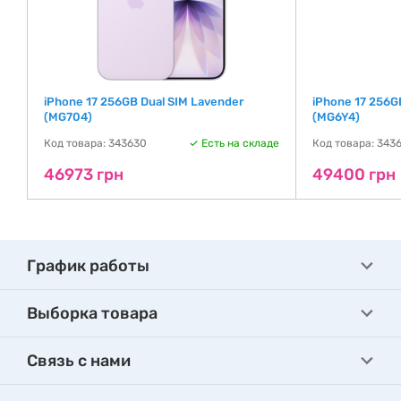
iPhone 17 256GB Dual SIM Lavender
iPhone 17 256GB
(MG704)
(MG6Y4)
де
Код товара: 343630
Есть на складе
Код товара: 343
46973 грн
49400 грн
График работы
Выборка товара
Связь с нами