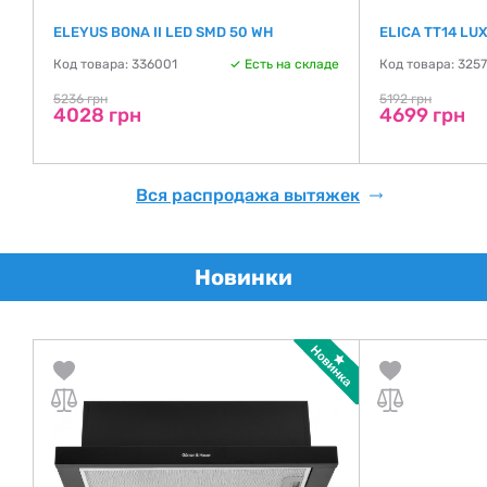
ELEYUS BONA II LED SMD 50 WH
ELICA TT14 LU
Код товара: 336001
Есть на складе
Код товара: 325
де
5236 грн
5192 грн
4028 грн
4699 грн
Вся распродажа вытяжек
Новинки