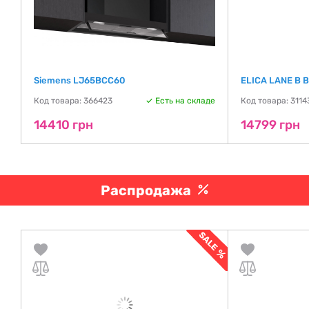
Siemens LJ65BCC60
ELICA LANE B 
де
Код товара: 366423
Есть на складе
Код товара: 3114
14410 грн
14799 грн
Распродажа