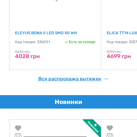
ELEYUS BONA II LED SMD 50 WH
ELICA TT14 LU
Код товара: 336001
Есть на складе
Код товара: 325
де
5236 грн
5192 грн
4028 грн
4699 грн
Вся распродажа вытяжек
Новинки