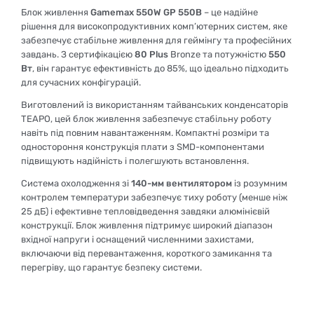
Блок живлення
Gamemax 550W GP 550B
– це надійне
рішення для високопродуктивних комп’ютерних систем, яке
забезпечує стабільне живлення для геймінгу та професійних
завдань. З сертифікацією
80 Plus
Bronze та потужністю
550
Вт
, він гарантує ефективність до 85%, що ідеально підходить
для сучасних конфігурацій.
Виготовлений із використанням тайванських конденсаторів
TEAPO, цей блок живлення забезпечує стабільну роботу
навіть під повним навантаженням. Компактні розміри та
одностороння конструкція плати з SMD-компонентами
підвищують надійність і полегшують встановлення.
Система охолодження зі
140-мм
вентилятором
із розумним
контролем температури забезпечує тиху роботу (менше ніж
25 дБ) і ефективне тепловідведення завдяки алюмінієвій
конструкції. Блок живлення підтримує широкий діапазон
вхідної напруги і оснащений численними захистами,
включаючи від перевантаження, короткого замикання та
перегріву, що гарантує безпеку системи.