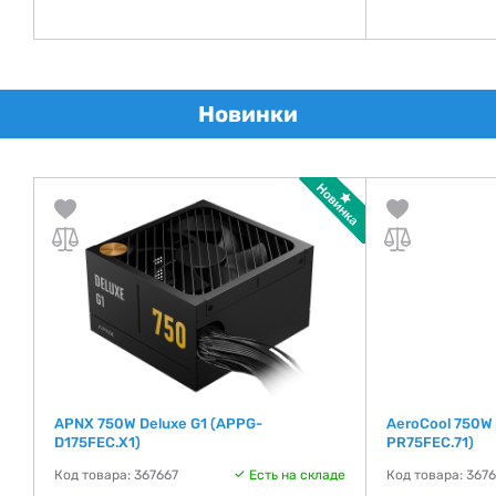
Новинки
APNX 750W Deluxe G1 (APPG-
AeroCool 750W 
D175FEC.X1)
PR75FEC.71)
де
Код товара: 367667
Есть на складе
Код товара: 367