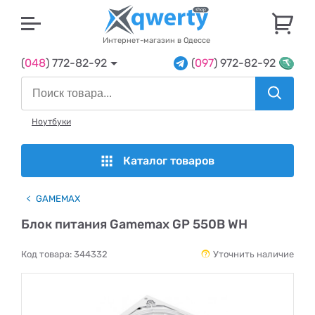
U
Интернет-магазин в Одессе
(
048
) 772-82-92
(
097
) 972-82-92
Ноутбуки
Каталог товаров
GAMEMAX
Блок питания Gamemax GP 550B WH
Код товара:
344332
Уточнить наличие