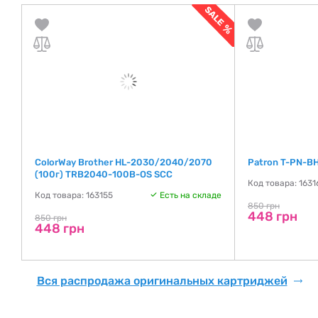
ColorWay Brother HL-2030/2040/2070
Patron T-PN-B
(100г) TRB2040-100B-OS SCC
Код товара: 1631
де
Код товара: 163155
Есть на складе
850 грн
448 грн
850 грн
448 грн
Вся распродажа оригинальных картриджей