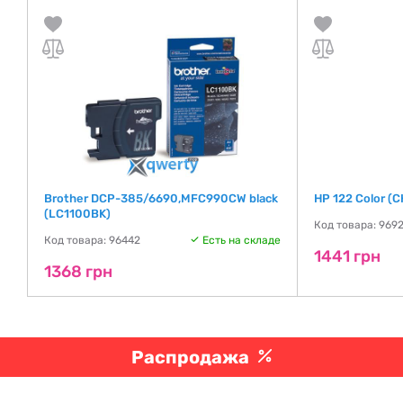
ow
Brother DCP-385/6690,MFC990CW black
HP 122 Color (
(LC1100BK)
Код товара: 9692
де
Код товара: 96442
Есть на складе
1441 грн
1368 грн
Распродажа