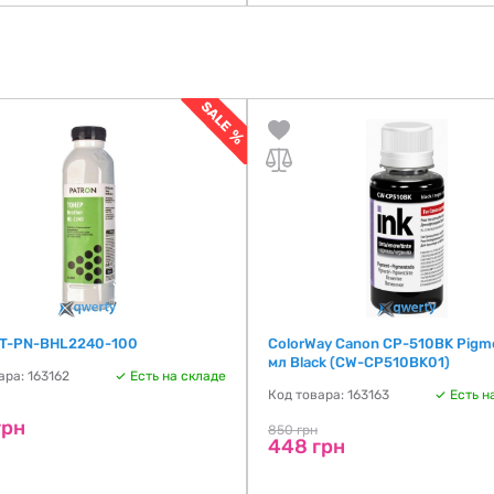
 T-PN-BHL2240-100
ColorWay Canon CP-510BK Pigm
мл Black (CW-CP510BK01)
ара: 163162
Есть на складе
Код товара: 163163
Есть н
грн
850 грн
448 грн