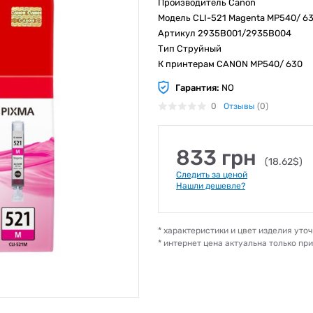
Производитель Canon
Модель CLI-521 Magenta MP540/ 6
Артикул 2935B001/2935B004
Тип Струйный
К принтерам CANON MP540/ 630
Гарантия:
NO
0
Отзывы
(0)
833 грн
(18.62$)
Следить за ценой
Нашли дешевле?
* характеристики и цвет изделия ут
* интернет цена актуальна только пр