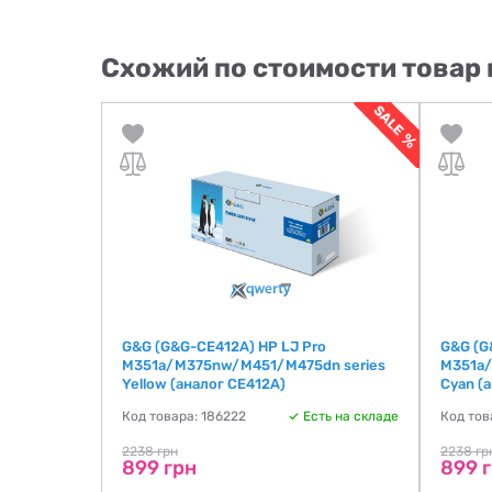
Схожий по стоимости товар 
30NL0)
G&G (G&G-CE412A) HP LJ Pro
G&G (G
M351a/M375nw/M451/M475dn series
M351a/
Yellow (аналог CE412A)
Cyan (
ть на складе
Код товара: 186222
Есть на складе
Код тов
2238 грн
2238 гр
899 грн
899 