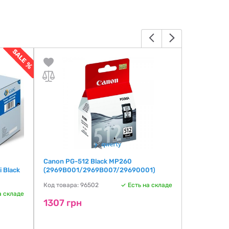
Canon PG-512 Black MP260
SAMSUNG U
 Black
(2969B001/2969B007/29690001)
PN-SU2-20
Код товара: 96502
Есть на складе
Код товара:
а складе
1307 грн
2640 грн
2014 гр