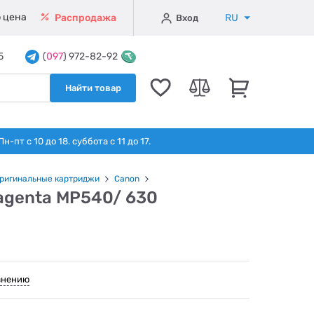
 цена
RU
Распродажа
Вход
5
(
097
) 972-82-92
Найти товар
т с 10 до 18. суббота с 11 до 17.
ригинальные картриджи
Canon
agenta MP540/ 630
внению