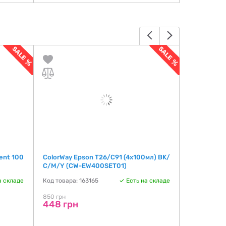
ent 100
ColorWay Epson T26/C91 (4х100мл) BK/
BASF №15 H
С/M/Y (CW-EW400SET01)
Код товара:
а складе
Код товара: 163165
Есть на складе
1298 грн
671 грн
850 грн
448 грн