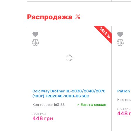
Распродажа
330/ 8350
ColorWay Brother HL-2030/2040/2070
Patron
упаковка !
(100г) TRB2040-100B-OS SCC
Код тов
ть на складе
Код товара: 163155
Есть на складе
850 грн
448 
850 грн
448 грн