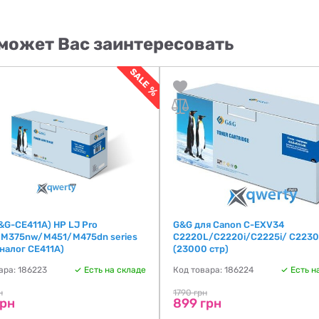
может Вас заинтересовать
&G-CE411A) HP LJ Pro
G&G для Canon C-EXV34
M375nw/M451/M475dn series
C2220L/C2220i/C2225i/ C2230i
аналог CE411A)
(23000 стр)
ара: 186223
Есть на складе
Код товара: 186224
Есть н
н
1790 грн
грн
899 грн