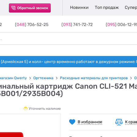
Новинки
Топ продаж
Супер
Обратный звонок
2
(
048
) 706-52-25
(
093
) 741-72-72
(
095
) 006-12-9
(Армейская 5) и колл- центр временно работают в дежурном режиме: Пн-п
магазин Qwerty
Оргтехника
Расходные материалы для принтеров
О
инальный картридж Canon CLI-521 M
5B001/2935B004)
Уточнить наличие
В избранное
К сра