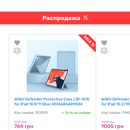
Распродажа
3)
WIWU Defender Protective Case (JD-103)
WIWU Defender 
8
for iPad 10.9/11 Blue 6936686409834
for iPad 10.2/
де
Код товара: 302839
Есть на складе
Код товара: 3140
1119 грн
1164 грн
764 грн
1005 грн