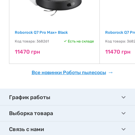
Roborock Q7 Pro Max+ Black
Roborock Q7 Pr
де
Код товара: 368261
Есть на складе
Код товара: 368
11470 грн
11470 грн
Все новинки Роботы пылесосы
График работы
Выборка товара
Связь с нами