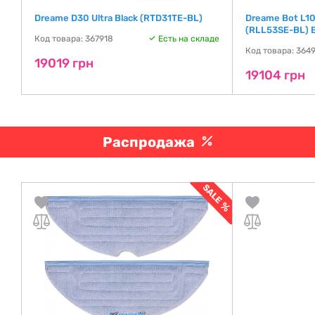
Dreame D30 Ultra Black (RTD31TE-BL)
Dreame Bot L10s
(RLL53SE-BL) 
де
Код товара: 367918
Есть на складе
Код товара: 364
19019 грн
19104 грн
Распродажа