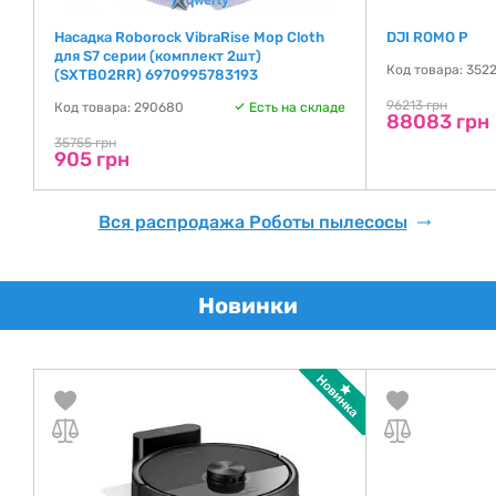
Насадка Roborock VibraRise Mop Cloth
DJI ROMO P
для S7 серии (комплект 2шт)
де
Код товара: 352
(SXTB02RR) 6970995783193
96213 грн
Код товара: 290680
Есть на складе
88083 грн
35755 грн
905 грн
Вся распродажа Роботы пылесосы
Новинки