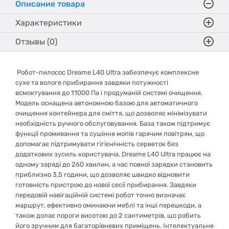
Описание товара
Характеристики
Отзывы (0)
Робот-пилосос Dreame L40 Ultra забезпечує комплексне
сухе та вологе прибирання завдяки потужності
всмоктування до 11000 Па і продуманій системі очищення.
Модель оснащена автономною базою для автоматичного
очищення контейнера для сміття, що дозволяє мінімізувати
необхідність ручного обслуговування. База також підтримує
функції промивання та сушіння мопів гарячим повітрям, що
допомагає підтримувати гігієнічність серветок без
додаткових зусиль користувача. Dreame L40 Ultra працює на
одному заряді до 260 хвилин, а час повної зарядки становить
приблизно 3,5 години, що дозволяє швидко відновити
готовність пристрою до нової сесії прибирання. Завдяки
передовій навігаційній системі робот точно визначає
маршрут, ефективно оминаючи меблі та інші перешкоди, а
також долає пороги висотою до 2 сантиметрів, що робить
його зручним для багаторівневих приміщень. Інтелектуальне