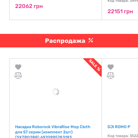
де
Код товара: 349
22062 грн
22151 грн
Распродажа
Насадка Roborock VibraRise Mop Cloth
DJI ROMO P
для S7 серии (комплект 2шт)
де
Код товара: 352
(SXTB02RR) 6970995783193