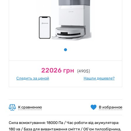
22026 грн
(490$)
Следить за ценой
Нашли дешевле?
К сравнению
В избранное
Сила всмоктування: 18000 Па / Час роботи від акумулятора:
180 хв / База для вивантаження сміття / Об'єм пилозбірника,