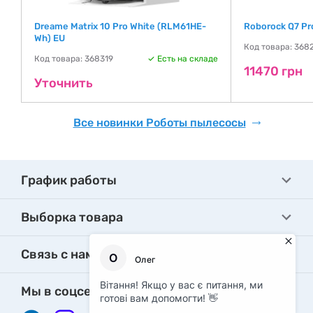
Dreame Matrix 10 Pro White (RLM61HE-
Roborock Q7 Pr
Wh) EU
де
Код товара: 368
Код товара: 368319
Есть на складе
11470 грн
Уточнить
Все новинки Роботы пылесосы
График работы
Выборка товара
Связь с нами
Мы в соцсетях