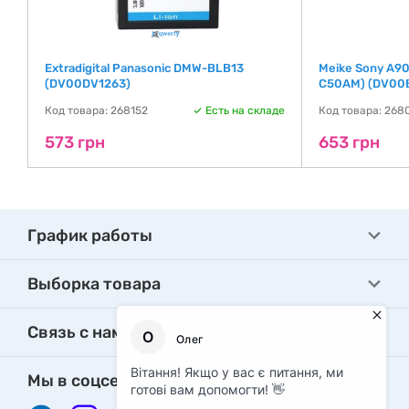
Extradigital Panasonic DMW-BLB13
Meike Sony A90
(DV00DV1263)
C50AM) (DV00
де
Код товара: 268152
Есть на складе
Код товара: 268
573 грн
653 грн
График работы
Выборка товара
Связь с нами
Мы в соцсетях