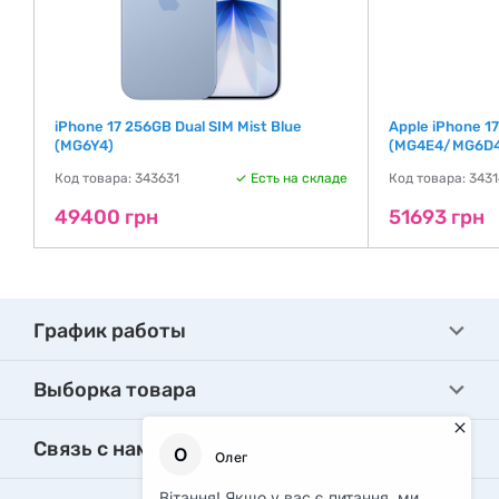
iPhone 17 256GB Dual SIM Mist Blue
Apple iPhone 1
(MG6Y4)
(MG4E4/MG6D4
де
Код товара: 343631
Есть на складе
Код товара: 343
49400 грн
51693 грн
График работы
Выборка товара
Связь с нами