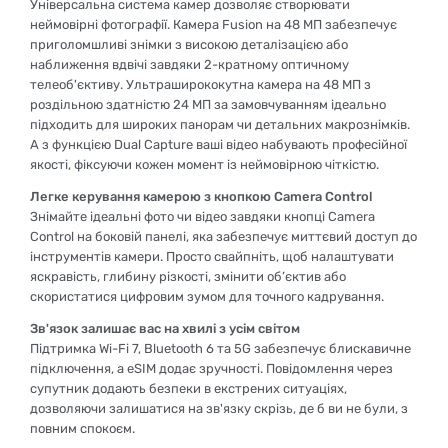
Універсальна система камер дозволяє створювати
неймовірні фотографії. Камера Fusion на 48 МП забезпечує
приголомшливі знімки з високою деталізацією або
наближення вдвічі завдяки 2-кратному оптичному
телеоб'єктиву. Ультраширококутна камера на 48 МП з
роздільною здатністю 24 МП за замовчуванням ідеально
підходить для широких панорам чи детальних макрознімків.
А з функцією Dual Capture ваші відео набувають професійної
якості, фіксуючи кожен момент із неймовірною чіткістю.
Легке керування камерою з кнопкою Camera Control
Знімайте ідеальні фото чи відео завдяки кнопці Camera
Control на боковій панелі, яка забезпечує миттєвий доступ до
інструментів камери. Просто свайпніть, щоб налаштувати
яскравість, глибину різкості, змінити об’єктив або
скористатися цифровим зумом для точного кадрування.
Зв'язок залишає вас на хвилі з усім світом
Підтримка Wi-Fi 7, Bluetooth 6 та 5G забезпечує блискавичне
підключення, а eSIM додає зручності. Повідомлення через
супутник додають безпеки в екстрених ситуаціях,
дозволяючи залишатися на зв'язку скрізь, де б ви не були, з
повним спокоєм.