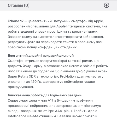
Отзывы (0)
iPhone 17
— це елегантний і потужний смартфон від Apple,
розроблений спеціально для Apple Intelligence, системи, яка
робить щоденні справи простішими та креативнішими.
Завдяки цьому ви зможете легко створювати зображення,
редагувати фото чи перекладати тексти в реальному часі,
зберігаючи повну конфіденційність даних.
Елегантний дизайн і яскравий дисплей
Смартфон отримав заокруглені краї та тонші рамки, що
додають йому шарму, а захисне скло Ceramic Shield 2 робить
його стійкішим до подряпин. Збільшений до 6,3 дюйма екран
Super Retina XDR з технологією ProMotion адаптує частоту
оновлення до 120 Гц, що гарантує неймовірно гладке
прокручування.
Блискавична робота для будь-яких завдань
Серце смартфона — чип A19 з 5-ядерним графічним
процесором і нейронними прискорювачами — підтримує
складні завдання, як-от ігри AAA-рівня, і робить Apple
Intelligence ще ефективнішим. Завдяки цьому пристрій