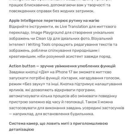
працює блискавично, допомагаючи вам у творчості та
повсякденних справах без жодних затримок.
Apple Intelligence перетворює рутину на магію
Відкрийте інструменти, як Live Translation для миттєвого
перекладу, Image Playground для створення унікальних
зображень чи Clean Up для ідеальних фото. Візуальний
інтелект і Writing Tools спрощують редагування текстів та
зображень, роблячи спілкування природнішим і
креативнішим, ніби розумний асистент завжди поряд.
Action button — зручне увімкнення улюблених функцій
Завдяки кнопці «Дія» на iPhone 17 ви зможете миттєво
запускати потрібні функції: ліхтарик, нагадування голосом,
режим «Без звуку» та інші. Кнопка підтримує налаштування
ярликів, які дозволяють відкривати програми,
автоматизувати кілька процесів або змінювати поведінку
пристрою залежно від часу й геолокації. Також її можна
застосовувати для виконання завдань усередині застосунків
— наприклад, для встановлення будильника.
Система камер, що ловить миті з приголомшливою
деталізацією