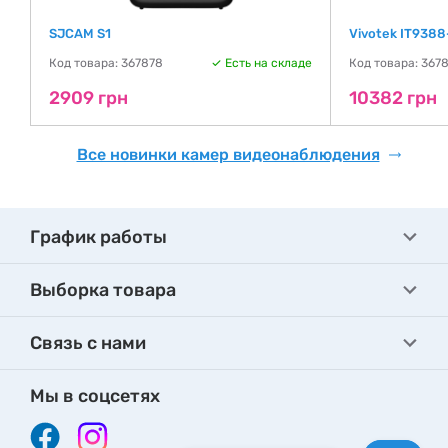
SJCAM S1
Vivotek IT9388
де
Код товара: 367878
Есть на складе
Код товара: 367
2909 грн
10382 грн
Все новинки камер видеонаблюдения
График работы
Выборка товара
Связь с нами
Мы в соцсетях