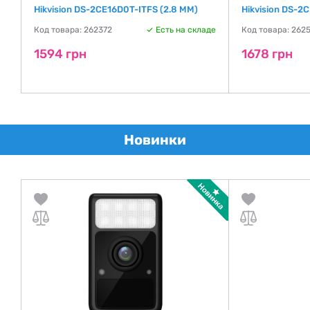
8
Hikvision DS-2CE16D0T-ITFS (2.8 ММ)
Hikvision DS-2
Код товара: 262372
Есть на складе
Код товара: 262
де
1594 грн
1678 грн
Новинки