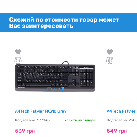
Схожий по стоимости товар может
Вас заинтересовать
A4Tech Fstyler FKS10 Grey
A4Tech Fstyler 
де
Код товара: 277045
Есть на складе
Код товара: 258
539 грн
549 грн