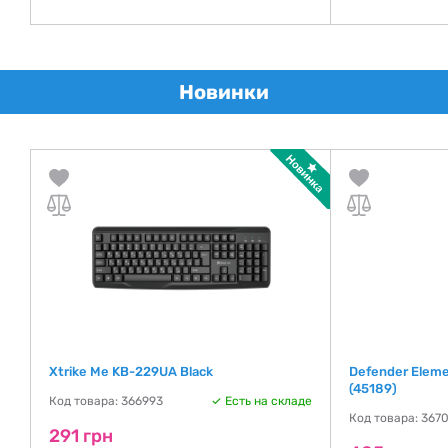
Новинки
Xtrike Me KB-229UA Black
Defender Eleme
(45189)
Код товара: 366993
Есть на складе
Код товара: 367
291 грн
де