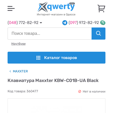
U
Интернет-магазин в Одессе
(
048
) 772-82-92
(
097
) 972-82-92
Ноутбуки
Каталог товаров
MAXXTER
Клавиатура Maxxter KBW-C01B-UA Black
Код товара:
360477
Нет в наличии