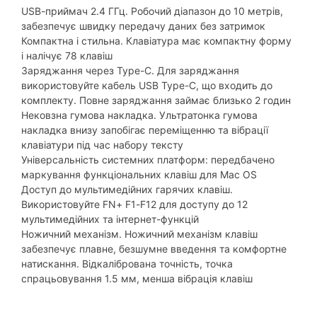
USB-приймач 2.4 ГГц. Робочий діапазон до 10 метрів,
забезпечує швидку передачу даних без затримок
Компактна і стильна. Клавіатура має компактну форму
і налічує 78 клавіш
Заряджання через Type-C. Для заряджання
використовуйте кабель USB Type-C, що входить до
комплекту. Повне заряджання займає близько 2 годин
Нековзна гумова накладка. Ультратонка гумова
накладка внизу запобігає переміщенню та вібрації
клавіатури під час набору тексту
Універсальність системних платформ: передбачено
маркування функціональних клавіш для Mac OS
Доступ до мультимедійних гарячих клавіш.
Використовуйте FN+ F1-F12 для доступу до 12
мультимедійних та інтернет-функцій
Ножичний механізм. Ножичний механізм клавіш
забезпечує плавне, безшумне введення та комфортне
натискання. Відкалібрована точність, точка
спрацьовування 1.5 мм, менша вібрація клавіш