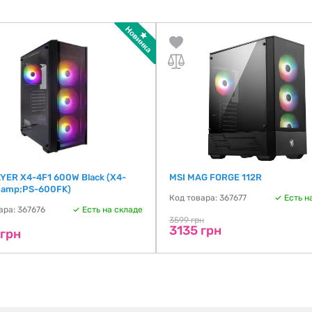
YER X4-4F1 600W Black (X4-
MSI MAG FORGE 112R
 amp;PS-600FK)
Код товара: 367677
Есть н
ара: 367676
Есть на складе
3599 грн
3135 грн
 грн