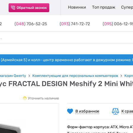
Новинки
Топ продаж
Супер
Обратный звонок
2
(
048
) 706-52-25
(
093
) 741-72-72
(
095
) 006-12-9
(Армейская 5) и колл- центр временно работают в дежурном режиме: Пн-п
магазин Qwerty
Комплектующие для персональных компьютеров
Корп
с FRACTAL DESIGN Meshify 2 Mini Wh
Уточнить наличие
В избранное
К сра
Форм-фактор корпуса: ATX, Micro AT