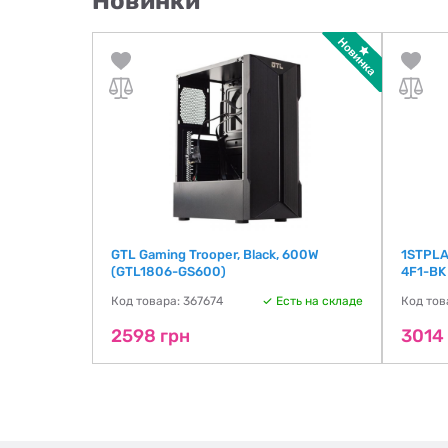
Новинки
GTL Gaming Trooper, Black, 600W
1STPLA
(GTL1806-GS600)
4F1-BK
ть на складе
Код товара: 367674
Есть на складе
Код тов
2598 грн
3014