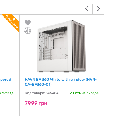
mpered
HAVN BF 360 White with window (HVN-
HAVN BF 36
CA-BF360-01)
CA-BF360-
а складе
Код товара: 365484
Есть на складе
Код товара:
7999 грн
7999 гр