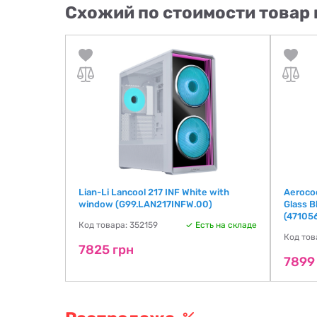
Схожий по стоимости товар 
X Tempered
Lian-Li Lancool 217 INF White with
Aeroco
window (G99.LAN217INFW.00)
Glass B
(47105
ть на складе
Код товара: 352159
Есть на складе
Код тов
7825 грн
7899