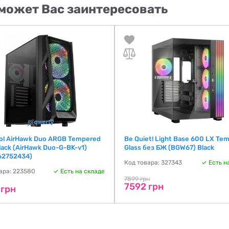
может Вас заинтересовать
ol AirHawk Duo ARGB Tempered
Be Quiet! Light Base 600 LX Te
lack (AirHawk Duo-G-BK-v1)
Glass без БЖ (BGW67) Black
62752434)
Код товара: 327343
Есть н
ара: 223580
Есть на складе
7899 грн
7592 грн
 грн