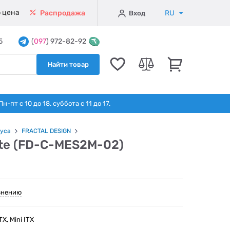
 цена
RU
Распродажа
Вход
5
(
097
) 972-82-92
Найти товар
т с 10 до 18. суббота с 11 до 17.
уса
FRACTAL DESIGN
ite (FD-C-MES2M-02)
внению
X, Mini ITX