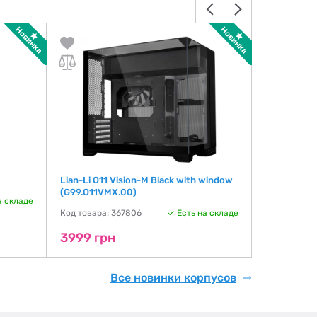
Lian-Li O11 Vision-M Black with window
Lian-Li Vec
(G99.O11VMX.00)
window (G9
а складе
Код товара: 367806
Есть на складе
Код товара:
3999 грн
4299 гр
Все новинки корпусов