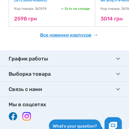
(GTL1806-GS600)
BK amp;PS-600
де
Код товара: 367674
Есть на складе
Код товара: 367
2598 грн
3014 грн
Все новинки корпусов
График работы
Выборка товара
Связь с нами
Мы в соцсетях