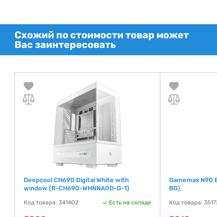
Схожий по стоимости товар может
Вас заинтересовать
Deepcool CH690 Digital White with
Gamemax N90 B
window (R-CH690-WHNNA0D-G-1)
BG)
де
Код товара: 341402
Есть на складе
Код товара: 351