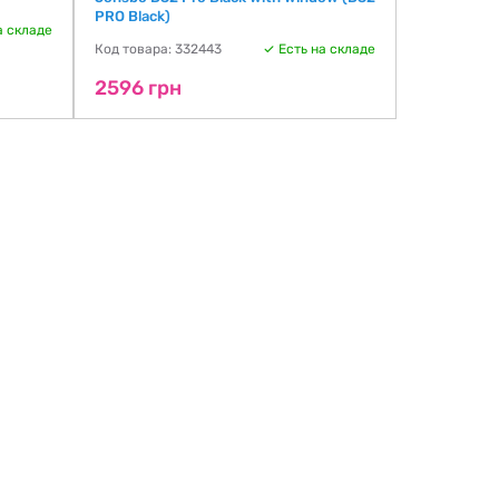
PRO Black)
(D32 PRO W
а складе
Код товара: 332443
Есть на складе
Код товара:
2596 грн
2596 гр