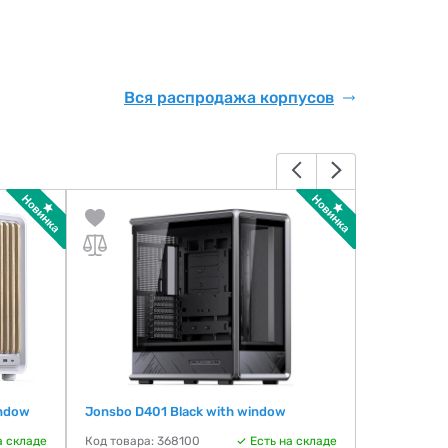
Вся распродажа корпусов
indow
Jonsbo D401 Black with window
GTL Gaming
(GTL1806-
а складе
Код товара: 368100
Есть на складе