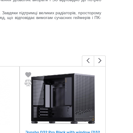
 Завдяки підтримці великих радіаторів, просторому
яд, що відповідає вимогам сучасних геймерів і ПК-
Jonsbo D32 Pro Black with window (D32
Jonsbo D32