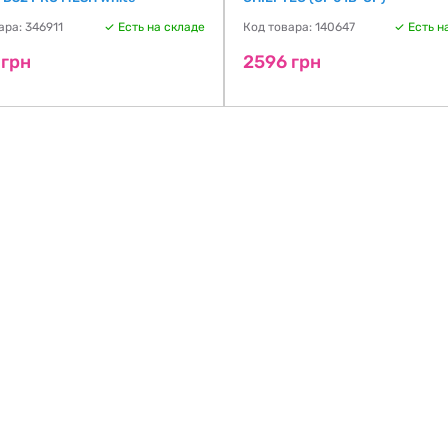
ара: 346911
Есть на складе
Код товара: 140647
Есть н
 грн
2596 грн