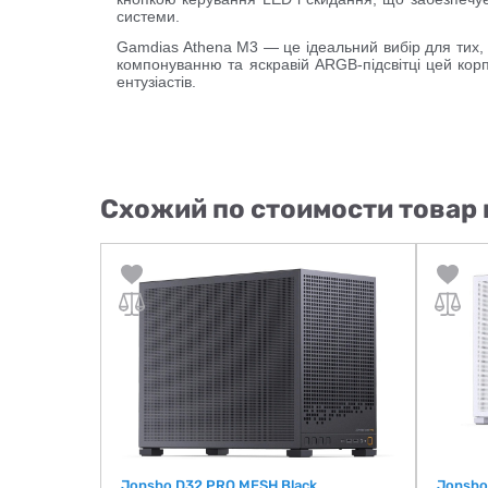
системи.
Gamdias Athena M3
— це ідеальний вибір для тих, 
компонуванню та яскравій ARGB-підсвітці цей корп
ентузіастів.
Схожий по стоимости товар 
W-1F7-W
Jonsbo D32 PRO MESH Black
Jonsbo