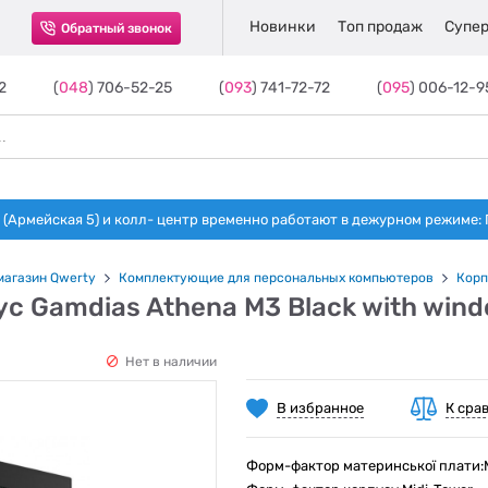
Новинки
Топ продаж
Супер
Обратный звонок
2
(
048
) 706-52-25
(
093
) 741-72-72
(
095
) 006-12-9
(Армейская 5) и колл- центр временно работают в дежурном режиме: Пн-п
магазин Qwerty
Комплектующие для персональных компьютеров
Корп
с Gamdias Athena M3 Black with wind
Нет в наличии
В избранное
К сра
Форм-фактор материнської плати:Mi