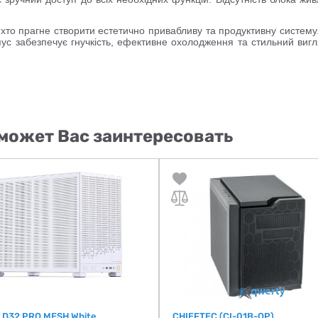
хто прагне створити естетично привабливу та продуктивну систему.
ус забезпечує гнучкість, ефективне охолодження та стильний вигл
может Вас заинтересовать
 D32 PRO MESH White
CHIEFTEC (CI-01B-OP)