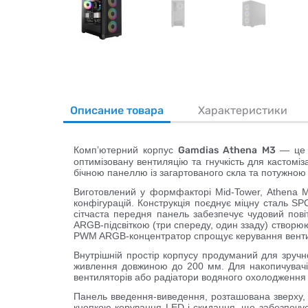
Описание товара
Характеристики
Комп’ютерний корпус
Gamdias Athena M3
— це 
оптимізовану вентиляцію та гнучкість для кастоміз
бічною панеллю із загартованого скла та потужно
Виготовлений у формфакторі
Mid-Tower
, Athena 
конфігурацій. Конструкція поєднує міцну сталь SP
сітчаста передня панель забезпечує чудовий пов
ARGB-підсвіткою (три спереду, один ззаду) створю
PWM ARGB-концентратор спрощує керування вентил
Внутрішній простір корпусу продуманий для зручно
живлення довжиною до
200 мм
. Для накопичувачі
вентиляторів або радіатори водяного охолодження 
Панель введення-виведення, розташована зверху, 
кнопкою керування LED і скидання, що забезпечує