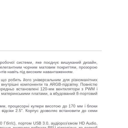
 робочої системи, яке поєднує вишуканий дизайн,
ся елегантним
чорним
матовим покриттям, прозорою
тів навіть під високим навантаженням.
 що робить його універсальним для різноманітних
 внутрішні компоненти та
ARGB-підсвітку
. Повністю
ередньо встановлені 1
20-мм вентилятори
з
PWM
і
із материнськими платами, а вбудований 8-портовий
мм,
процесорні кулери висотою до
170 мм
і блоки
и відсіки 2.5". Корпус дозволяє встановити до семи
Гбіт/с), портом USB 3.0, аудіороз’ємом HD Audio,
влення дозволяє вибрати PSU відповідно до потреб