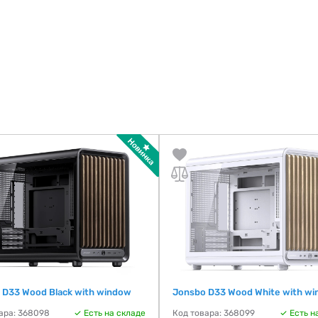
 D33 Wood Black with window
Jonsbo D33 Wood White with w
ара: 368098
Есть на складе
Код товара: 368099
Есть н