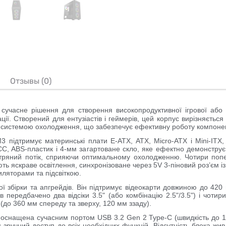
Отзывы (0)
сучасне рішення для створення високопродуктивної ігрової або
ації. Створений для ентузіастів і геймерів, цей корпус вирізняєть
ю системою охолодження, що забезпечує ефективну роботу компонен
M3 підтримує материнські плати
E-ATX, ATX, Micro-ATX
і
Mini-ITX
,
CC, ABS-пластик і 4-мм загартоване скло, яке ефектно демонструє
ітряний потік, сприяючи оптимальному охолодженню. Чотири поп
ють яскраве освітлення, синхронізоване через 5V 3-піновий роз’єм 
яторами та підсвіткою.
ї збірки та апгрейдів. Він підтримує відеокарти довжиною до
420 
в передбачено два відсіки 3.5" (або комбінацію 2.5"/3.5") і чотир
(до 360 мм спереду та зверху, 120 мм ззаду).
оснащена сучасним портом USB 3.2 Gen 2 Type-C (швидкість до 10 
 зручний доступ до всіх необхідних функцій. Відсутність блока жи