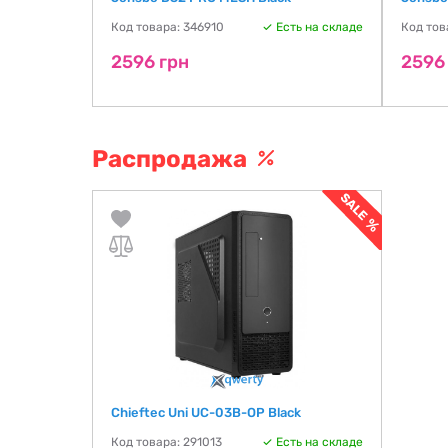
ть на складе
Код товара: 346910
Есть на складе
Код тов
2596 грн
2596
Распродажа
Chieftec Uni UC-03B-OP Black
Код товара: 291013
Есть на складе