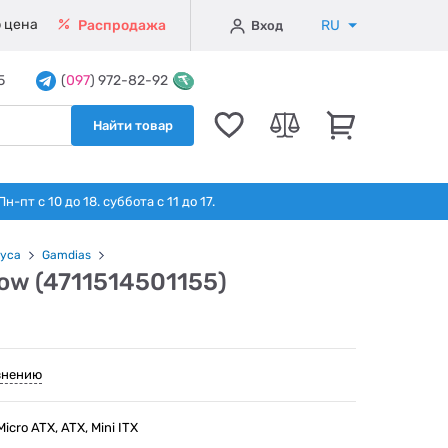
 цена
RU
Распродажа
Вход
5
(
097
) 972-82-92
Найти товар
т с 10 до 18. суббота с 11 до 17.
уса
Gamdias
ow (4711514501155)
внению
cro ATX, ATX, Mini ITX