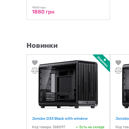
1969 грн
1880 грн
Новинки
with window
Jonsbo D33 Black with window
Jonsbo
Код товара: 368097
Есть на складе
Код тов