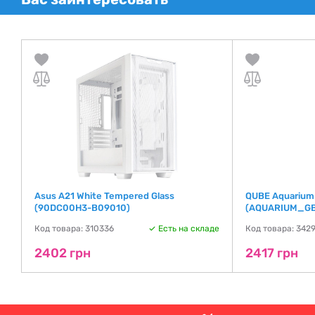
Asus A21 White Tempered Glass
QUBE Aquarium 
(90DC00H3-B09010)
(AQUARIUM_G
де
Код товара: 310336
Есть на складе
Код товара: 342
2402 грн
2417 грн