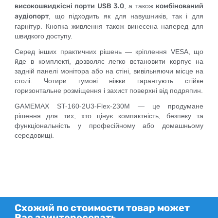
високошвидкісні порти USB 3.0
, а також
комбінований
аудіопорт
, що підходить як для навушників, так і для
гарнітур. Кнопка живлення також винесена наперед для
швидкого доступу.
Серед інших практичних рішень — кріплення VESA, що
йде в комплекті, дозволяє легко встановити корпус на
задній панелі монітора або на стіні, вивільняючи місце на
столі. Чотири гумові ніжки гарантують стійке
горизонтальне розміщення і захист поверхні від подряпин.
GAMEMAX ST-160-2U3-Flex-230M — це продумане
рішення для тих, хто цінує компактність, безпеку та
функціональність у професійному або домашньому
середовищі.
Схожий по стоимости товар может
Вас заинтересовать