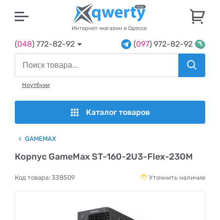
U
Интернет-магазин в Одессе
(
048
) 772-82-92
(
097
) 972-82-92
Ноутбуки
Каталог товаров
GAMEMAX
Корпус GameMax ST-160-2U3-Flex-230M
Код товара:
338509
Уточнить наличие