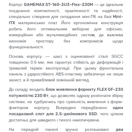
Корпус
GAMEMAX ST-160-2U3-Flex-230M
— це ідеальне
поєднання компактності, практичності та надійності,
спеціально створене для складання міні-ПК на базі
Mini-
ITX
материнських плат. Його ергономічна конструкція
робить його оптимальним вибором для офісних,
комерційних або мультимедійних систе
м
, де важлива
економія простору без компромісів щодо
функціональності.
Основа корпусу — шасі з оцинкованої сталі SGCC
товщиною 0.6 мм, яке гарантує стійкість до деформацій і
тривалий термін експлуатації. При цьому фронтальна
панель з ударостійкого ABS-пластику забезпечує не лише
захист, а й привабливий зовнішній вигляд.
До складу входить
блок живлення формату FLEX GF-230
потужністю 230 Вт
, що дозволяє одразу розпочати збірку
системи, не турбуючись про сумісність живлення з форм-
фактором корпусу. Всередині передбачено
один
посадковий слот для 2.5-дюймового SSD
, чого цілком
достатньо для швидкого і тихого накопичувача.
На передній панелі зручно розташовані
два