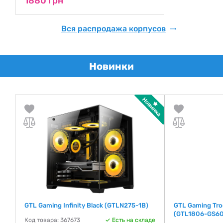
1880 грн
Вся распродажа корпусов
Новинки
)
GTL Gaming Infinity Black (GTLN275-1B)
GTL Gaming Tro
(GTL1806-GS6
де
Код товара: 367673
Есть на складе