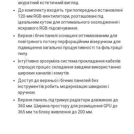
акуратний естетичний вигляд.
До комплекту входять три попередньо встановлені
120-мм RGB-вентилятори, розташовані під
ідеальним кутом для оптимального охолодження і
яскравого RGB-підсвічування.
Верхня і бічні панелі оснащені оптимізованим для
повітряного потоку перфораційним візерунком для
підвищення загальної продуктивності та фільтрації
пилу.
Інтуїтивно зрозуміла система прокладання кабелів
спрощує процес складання завдяки використанню
широких каналів і хомутів.
Доступ до верхньої і бічних панелей без
інструментів робить модернізацію швидкою і
зручною.
Верхня панель підтримує радіатори довжиною до
360 мм. Ширина простору для розміщення GPU до
365 мм та блоку живлення до 200 мм.