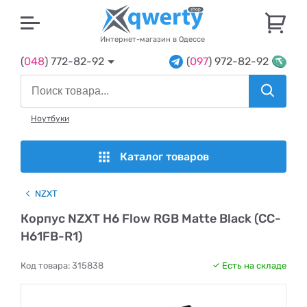
U
Интернет-магазин в Одессе
(
048
) 772-82-92
(
097
) 972-82-92
Ноутбуки
Каталог товаров
NZXT
Корпус NZXT H6 Flow RGB Matte Black (CC-
H61FB-R1)
Код товара:
315838
Есть на складе