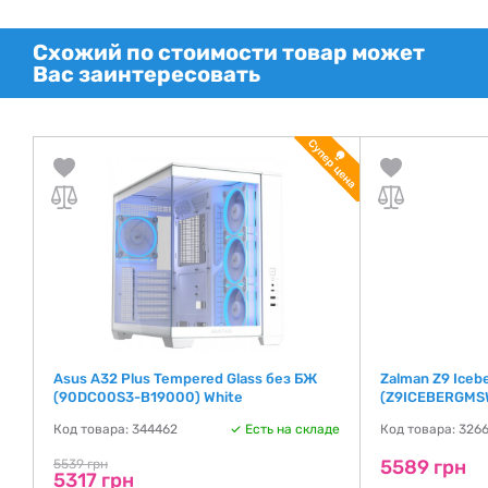
Схожий по стоимости товар может
Вас заинтересовать
Asus A32 Plus Tempered Glass без БЖ
Zalman Z9 Iceb
(90DC00S3-B19000) White
(Z9ICEBERGMS
де
Код товара: 344462
Есть на складе
Код товара: 326
5589 грн
5539 грн
5317 грн