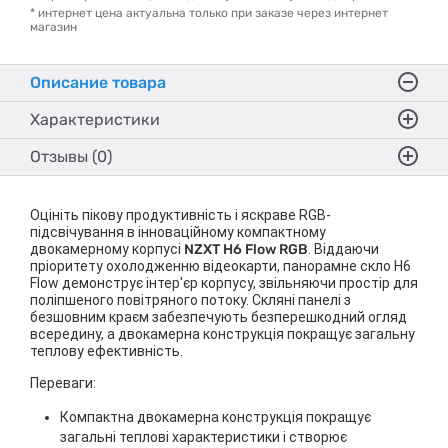
* интернет цена актуальна только при заказе через интернет
магазин
Описание товара
Характеристики
Отзывы (0)
Оцініть пікову продуктивність і яскраве RGB-
підсвічування в інноваційному компактному
двокамерному корпусі
NZXT H6 Flow RGB
. Віддаючи
пріоритету охолодженню відеокарти, панорамне скло H6
Flow демонструє інтер'єр корпусу, звільняючи простір для
поліпшеного повітряного потоку. Скляні панелі з
безшовним краєм забезпечують безперешкодний огляд
всередину, а двокамерна конструкція покращує загальну
теплову ефективність.
Переваги:
Компактна двокамерна конструкція покращує
загальні теплові характеристики і створює