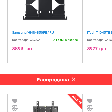
Samsung WMN-B30FB/RU
iTech T1043TE 
де
Код товара: 339334
Есть на складе
Код товара: 347
3893 грн
3977 грн
Распродажа