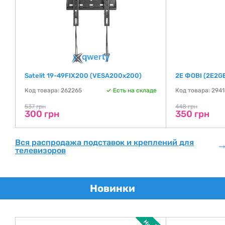
Satelit 19-49FIX200 (VESA200х200)
2E ФОВІ (2E2G
де
Код товара: 262265
Есть на складе
Код товара: 294
537 грн
448 грн
300 грн
350 грн
Вся распродажа подставок и креплений для
телевизоров
Новинки