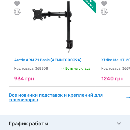
Arctic ARM Z1 Basic (AEMNT00039A)
Xtrike Me HT-2
де
Код товара: 368308
Есть на складе
Код товара: 366
934 грн
1240 грн
Все новинки подставок и креплений для
телевизоров
График работы