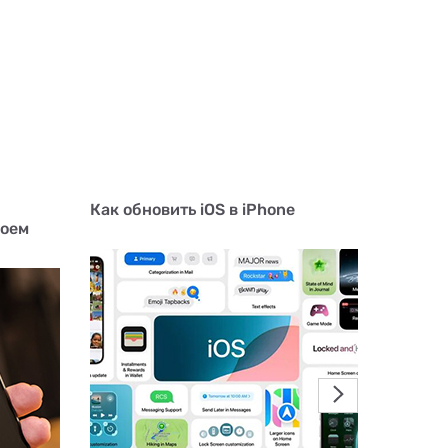
Как обновить iOS в iPhone
Чем мо
воем
отличаю