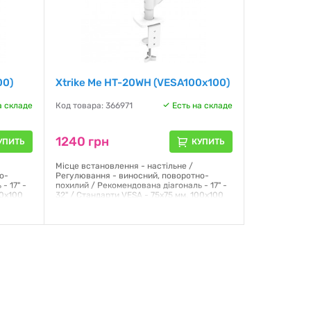
00)
Xtrike Me HT-20WH (VESA100х100)
а складе
Код товара: 366971
Есть на складе
1240 грн
УПИТЬ
КУПИТЬ
Місце встановлення - настільне /
о-
Регулювання - виносний, поворотно-
- 17" -
похилий / Рекомендована діагональ - 17" -
00х100
32" / Стандарти VESA - 75х75 мм, 100х100
.5 кг /
мм / Максимальне навантаження - 9.5 кг /
ту - 90°
Кут нахилу - +90/-45° / Кут повороту - 90°
/
Гарантия:
12 месяцев