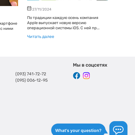
27/11/2024
25/10/
По традиции каждую осень компания
В сентяб
Apple выпускает новую версию
компания
мартфоне
операционной системы iOS. С ней пр...
обновленн
 с ними
Читать далее
Читать д
Мы в соцсетях
(093) 741-72-72
(095) 006-12-95