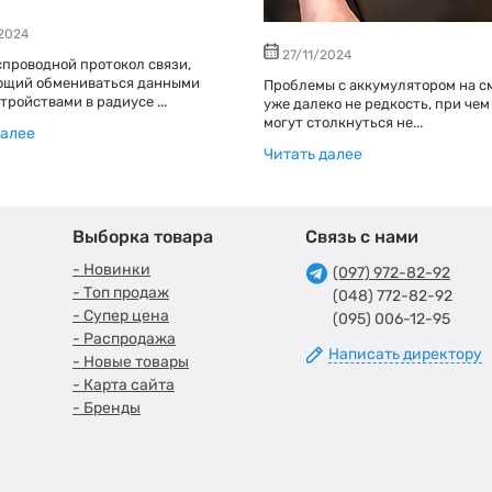
2024
27/11/2024
спроводной протокол связи,
ющий обмениваться данными
Проблемы с аккумулятором на с
тройствами в радиусе ...
уже далеко не редкость, при чем
могут столкнуться не...
далее
Читать далее
Выборка товара
Связь с нами
- Новинки
(097) 972-82-92
- Топ продаж
(048) 772-82-92
- Супер цена
(095) 006-12-95
- Распродажа
Написать директору
- Новые товары
- Карта сайта
- Бренды