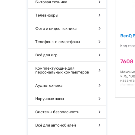
Бытовая техника
Телевизоры
Фото и видео техника
BenQ 
Телефоны и смартфоны
Код тов
Всё для игр
7608 
Комплектующие для
персональных компьютеров
Максимал
× 75, 10
навантаж
діагонал
Аудиотехника
плеча 3
руки 48
кріпленн
Наручные часы
нахилу -
Кабельн
упаковки
Системы безопасности
нетто - 
Гаранти
Всё для автомобилей