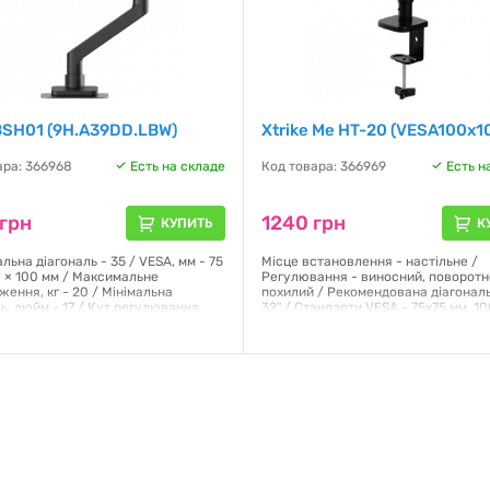
BSH01 (9H.A39DD.LBW)
Xtrike Me HT-20 (VESA100х1
ара: 366968
Есть на складе
Код товара: 366969
Есть н
грн
1240 грн
КУПИТЬ
К
ьна діагональ - 35 / VESA, мм - 75
Місце встановлення - настільне /
0 × 100 мм / Максимальне
Регулювання - виносний, поворотн
ення, кг - 20 / Мінімальна
похилий / Рекомендована діагональ 
ь, дюйм - 17 / Кут регулювання
32" / Стандарти VESA - 75х75 мм, 1
60°, Довжина повного розгинання
мм / Максимальне навантаження - 9
2 мм, Товщина кронштейна для
Кут нахилу - +90/-45° / Кут поворо
я на робочому столі 17-50 мм / Кут
/
 -20°+ 50° / Кут повороту - ±180° /
ий організатор / Габарити без
Гарантия:
12 месяцев
 ШхДхВ - 54.8x57.3x13 / Вага
4.43
я:
12 месяцев