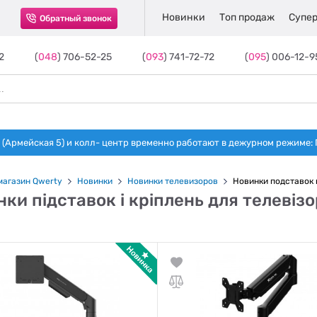
Новинки
Топ продаж
Супер
Обратный звонок
2
(
048
) 706-52-25
(
093
) 741-72-72
(
095
) 006-12-9
(Армейская 5) и колл- центр временно работают в дежурном режиме: Пн-п
магазин Qwerty
Новинки
Новинки телевизоров
Новинки подставок 
ки підставок і кріплень для телевізо