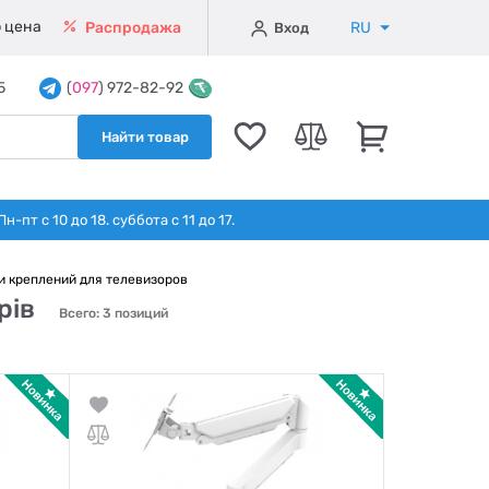
 цена
RU
Распродажа
Вход
5
(
097
) 972-82-92
Найти товар
т с 10 до 18. суббота с 11 до 17.
и креплений для телевизоров
рів
Всего: 3 позиций