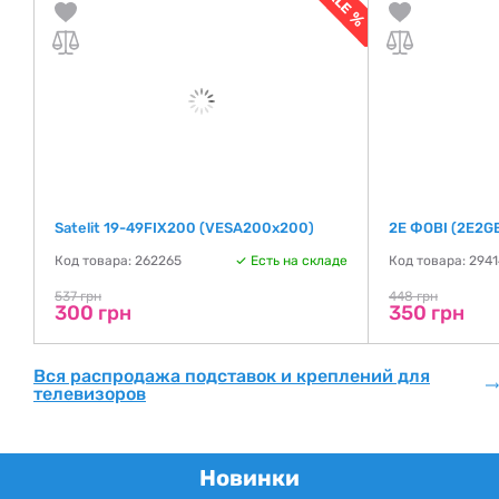
Satelit 19-49FIX200 (VESA200х200)
2E ФОВІ (2E2G
де
Код товара: 262265
Есть на складе
Код товара: 294
537 грн
448 грн
300 грн
350 грн
Вся распродажа подставок и креплений для
телевизоров
Новинки