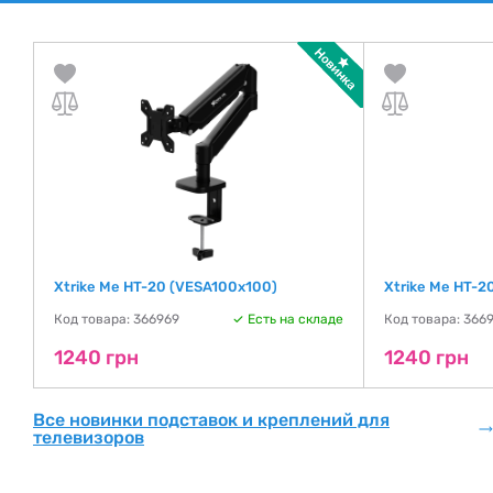
Xtrike Me HT-20 (VESA100х100)
Xtrike Me HT-
де
Код товара: 366969
Есть на складе
Код товара: 3669
1240 грн
1240 грн
Все новинки подставок и креплений для
телевизоров