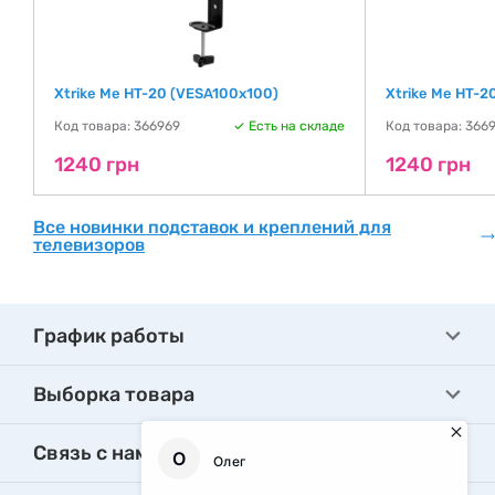
Xtrike Me HT-20 (VESA100х100)
Xtrike Me HT-
де
Код товара: 366969
Есть на складе
Код товара: 3669
1240 грн
1240 грн
Все новинки подставок и креплений для
телевизоров
График работы
Выборка товара
Связь с нами