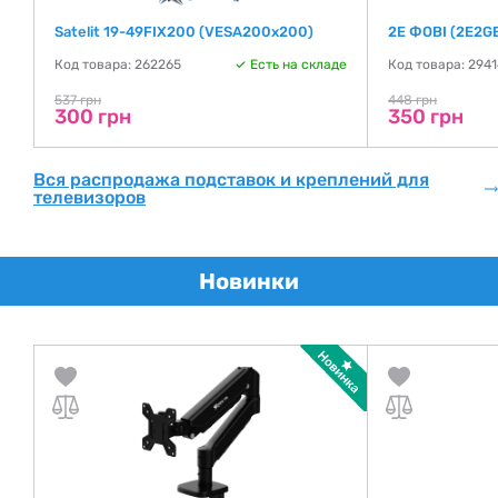
Satelit 19-49FIX200 (VESA200х200)
2E ФОВІ (2E2G
де
Код товара: 262265
Есть на складе
Код товара: 294
537 грн
448 грн
300 грн
350 грн
Вся распродажа подставок и креплений для
телевизоров
Новинки