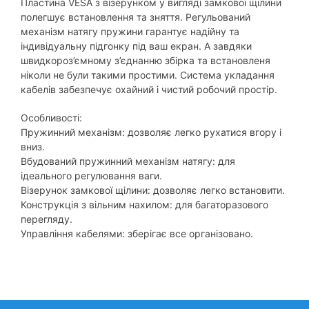
Пластина VESA з візерунком у вигляді замкової щілини
полегшує встановлення та зняття. Регульований
механізм натягу пружини гарантує надійну та
індивідуальну підгонку під ваш екран. А завдяки
швидкороз’ємному з’єднанню збірка та встановленя
ніколи не були такими простими. Система укладання
кабелів забезпечує охайний і чистий робочий простір.
Особливості:
Пружинний механізм: дозволяє легко рухатися вгору і
вниз.
Вбудований пружинний механізм натягу: для
ідеального регулювання ваги.
Візерунок замкової щілини: дозволяє легко встановити.
Конструкція з вільним нахилом: для багаторазового
перегляду.
Управління кабелями: зберігає все організовано.