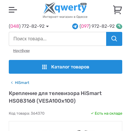
U
Интернет-магазин в Одессе
(
048
) 772-82-92
(
097
) 972-82-92
Ноутбуки
Каталог товаров
HiSmart
Крепление для телевизора HiSmart
HS083168 (VESA100х100)
Код товара:
364370
Есть на складе