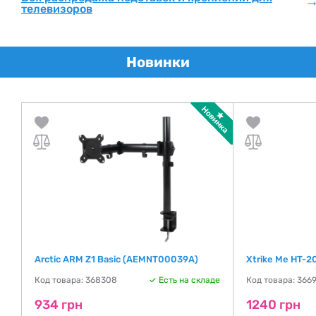
телевизоров
Новинки
Arctic ARM Z1 Basic (AEMNT00039A)
Xtrike Me HT-2
де
Код товара: 368308
Есть на складе
Код товара: 366
934 грн
1240 грн